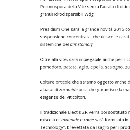
Peronospora della Vite senza l’ausilio di diti
granuli idrodispersibili Wdg.
Presidium One sarà la grande novità 2015 con 
sospensione concentrata, che unisce le caratt
sistemiche del
dimetomorf
.
Oltre alla vite, sarà impiegabile anche per il 
pomodoro, patata, aglio, cipolla, scalogno, zu
Colture orticole che saranno oggetto anche d
a base di
zoxamide
pura che garantisce la mas
esigenze dei viticoltori.
Il tradizionale Electis ZR verrà poi sostituit
miscela di
zoxamide
e
rame
sarà formulata in 
Technology”, brevettata da Isagro per i prodo