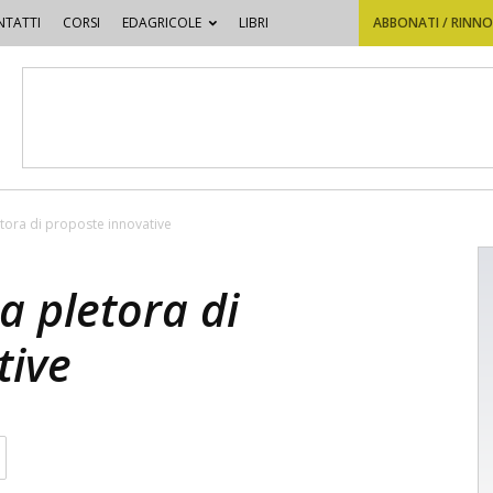
TATTI
CORSI
EDAGRICOLE
LIBRI
ABBONATI / RINN
etora di proposte innovative
a pletora di
tive