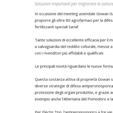
Soluzioni importanti per migliorare le coltur
In occasione del meeting aziendale Gowan Ita
proporre gli oltre 80 agrofarmaci per la difesa 
fertilizzanti speciali Sariaf.
Tante soluzioni di eccellente efficacia per il 
a salvaguardia del reddito colturale, messe a
con i rivenditori più affidabili e qualificati.
Le principali novità riguardano le nuove formu
Questa sostanza attiva di proprietà Gowan si
diverse strategie di difesa antiperonosporica,
protezione degli organi produttivi, e grazie
esempio anche l’Alternaria del Pomodoro e la B
Per Electis Trio, l’antiperonosporico a tre vie