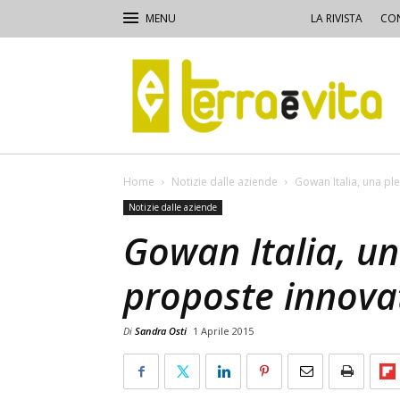
LA RIVISTA
CON
Terra
e
Vita
Home
Notizie dalle aziende
Gowan Italia, una pl
Notizie dalle aziende
Gowan Italia, un
proposte innova
Di
Sandra Osti
1 Aprile 2015