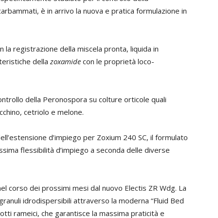
ocarbammati, è in arrivo la nuova e pratica formulazione in
la registrazione della miscela pronta, liquida in
eristiche della
zoxamide
con le proprietà loco-
controllo della Peronospora su colture orticole quali
cchino, cetriolo e melone.
ell’estensione d’impiego per Zoxium 240 SC, il formulato
sima flessibilità d’impiego a seconda delle diverse
o nel corso dei prossimi mesi dal nuovo Electis ZR Wdg. La
granuli idrodispersibili attraverso la moderna “Fluid Bed
tti rameici, che garantisce la massima praticità e