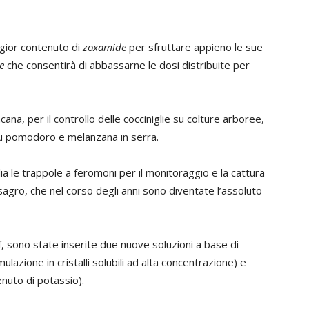
gior contenuto di
zoxamide
per sfruttare appieno le sue
e
che consentirà di abbassarne le dosi distribuite per
acana, per il controllo delle cocciniglie su colture arboree,
 su pomodoro e melanzana in serra.
a le trappole a feromoni per il monitoraggio e la cattura
sagro, che nel corso degli anni sono diventate l’assoluto
af, sono state inserite due nuove soluzioni a base di
rmulazione in cristalli solubili ad alta concentrazione) e
enuto di potassio).