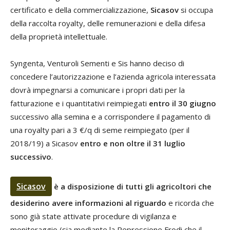
certificato e della commercializzazione,
Sicasov
si occupa
della raccolta royalty, delle remunerazioni e della difesa
della proprietà intellettuale.
Syngenta, Venturoli Sementi e Sis hanno deciso di
concedere l’autorizzazione e l’azienda agricola interessata
dovrà impegnarsi a comunicare i propri dati per la
fatturazione e i quantitativi reimpiegati
entro il 30 giugno
successivo alla semina e a corrispondere il pagamento di
una royalty pari a 3 €/q di seme reimpiegato (per il
2018/19) a Sicasov
entro e non oltre il 31 luglio
successivo
.
Sicasov
è a disposizione di tutti gli agricoltori che
desiderino avere informazioni al riguardo
e ricorda che
sono già state attivate procedure di vigilanza e
monitoraggio (sia mediante la Repressione Frodi che il