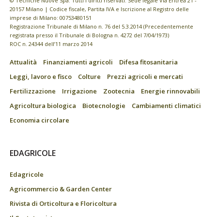
© Tecniche Nuove Spa. Tutti i diritti riservati. Sede legale Via Eritrea 21 -
20157 Milano | Codice fiscale, Partita IVA e Iscrizione al Registro delle
imprese di Milano: 00753480151
Registrazione Tribunale di Milano n. 76 del 5.3.2014 (Precedentemente
registrata presso il Tribunale di Bologna n. 4272 del 7/04/1973)
ROC n. 24344 dell’11 marzo 2014
Attualità
Finanziamenti agricoli
Difesa fitosanitaria
Leggi, lavoro e fisco
Colture
Prezzi agricoli e mercati
Fertilizzazione
Irrigazione
Zootecnia
Energie rinnovabili
Agricoltura biologica
Biotecnologie
Cambiamenti climatici
Economia circolare
EDAGRICOLE
Edagricole
Agricommercio & Garden Center
Rivista di Orticoltura e Floricoltura