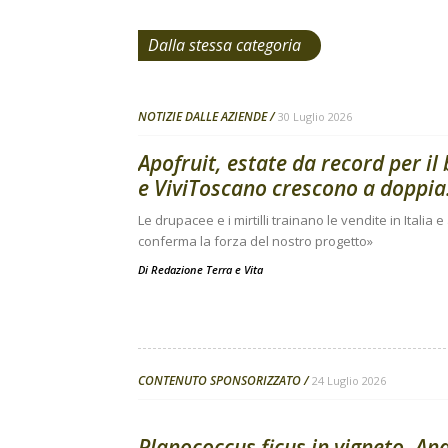
Dalla stessa categoria
NOTIZIE DALLE AZIENDE
30 Luglio 2026
Apofruit, estate da record per il
e ViviToscano crescono a doppia.
Le drupacee e i mirtilli trainano le vendite in Italia 
conferma la forza del nostro progetto»
Di
Redazione Terra e Vita
CONTENUTO SPONSORIZZATO
24 Luglio 2026
Planococcus ficus in vigneto, Ana