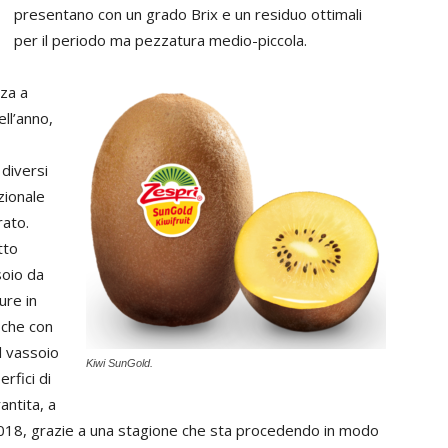
presentano con un grado Brix e un residuo ottimali
per il periodo ma pezzatura medio-piccola.
za a
ell’anno,
diversi
zionale
rato.
tto
soio da
ure in
 che con
l vassoio
Kiwi SunGold.
rfici di
antita, a
o 2018, grazie a una stagione che sta procedendo in modo