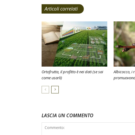
Articoli correlati
Ortofrutta, il profitto è nei dati (se sai
Albicocco, i 
come usarli)
promuovono l
LASCIA UN COMMENTO