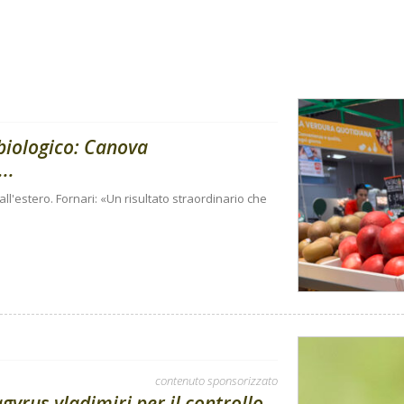
 biologico: Canova
..
e all'estero. Fornari: «Un risultato straordinario che
contenuto sponsorizzato
gyrus vladimiri per il controllo