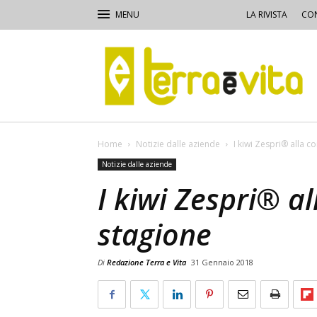
LA RIVISTA
CON
Terra
e
Vita
Home
Notizie dalle aziende
I kiwi Zespri® alla c
Notizie dalle aziende
I kiwi Zespri® al
stagione
Di
Redazione Terra e Vita
31 Gennaio 2018