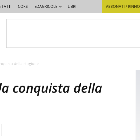
TATTI
CORSI
EDAGRICOLE
LIBRI
ABBONATI / RINN
onquista della stagione
la conquista della