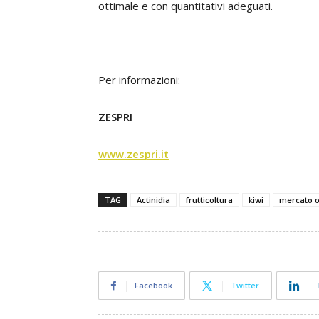
ottimale e con quantitativi adeguati.
Per informazioni:
ZESPRI
www.zespri.it
TAG
Actinidia
frutticoltura
kiwi
mercato or
Facebook
Twitter