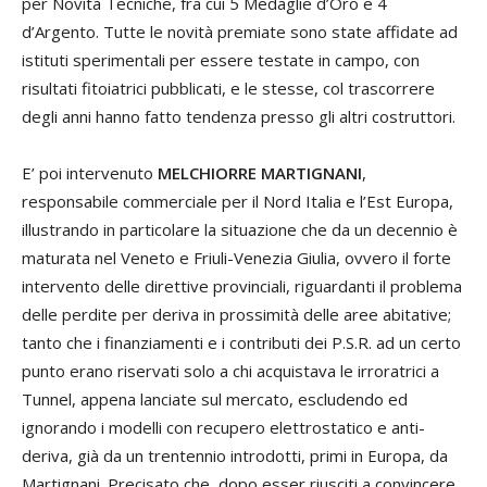
per Novità Tecniche, fra cui 5 Medaglie d’Oro e 4
d’Argento. Tutte le novità premiate sono state affidate ad
istituti sperimentali per essere testate in campo, con
risultati fitoiatrici pubblicati, e le stesse, col trascorrere
degli anni hanno fatto tendenza presso gli altri costruttori.
E’ poi intervenuto
MELCHIORRE MARTIGNANI
,
responsabile commerciale per il Nord Italia e l’Est Europa,
illustrando in particolare la situazione che da un decennio è
maturata nel Veneto e Friuli-Venezia Giulia, ovvero il forte
intervento delle direttive provinciali, riguardanti il problema
delle perdite per deriva in prossimità delle aree abitative;
tanto che i finanziamenti e i contributi dei P.S.R. ad un certo
punto erano riservati solo a chi acquistava le irroratrici a
Tunnel, appena lanciate sul mercato, escludendo ed
ignorando i modelli con recupero elettrostatico e anti-
deriva, già da un trentennio introdotti, primi in Europa, da
Martignani. Precisato che, dopo esser riusciti a convincere