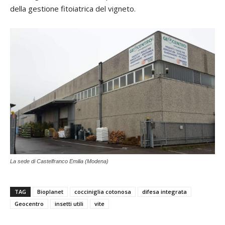
della gestione fitoiatrica del vigneto.
La sede di Castelfranco Emilia (Modena)
TAG
Bioplanet
cocciniglia cotonosa
difesa integrata
Geocentro
insetti utili
vite