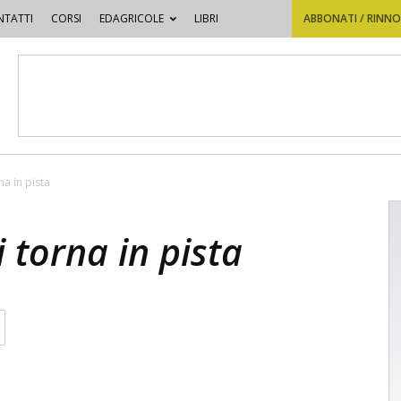
TATTI
CORSI
EDAGRICOLE
LIBRI
ABBONATI / RINN
na in pista
 torna in pista