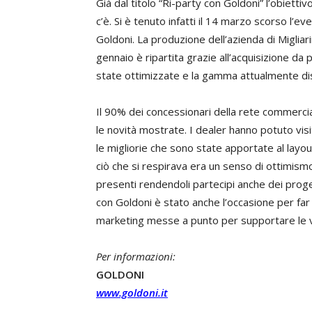
Già dal titolo “Ri-party con Goldoni” l’obietti
c’è. Si è tenuto infatti il 14 marzo scorso l’e
Goldoni. La produzione dell’azienda di Migliar
gennaio è ripartita grazie all’acquisizione d
state ottimizzate e la gamma attualmente dis
Il 90% dei concessionari della rete commerci
le novità mostrate. I dealer hanno potuto vi
le migliorie che sono state apportate al layou
ciò che si respirava era un senso di ottimismo 
presenti rendendoli partecipi anche dei proge
con Goldoni è stato anche l’occasione per far 
marketing messe a punto per supportare le 
Per informazioni:
GOLDONI
www.goldoni.it