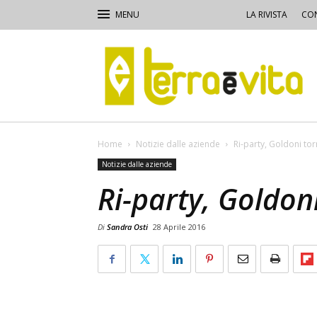
LA RIVISTA
CON
Terra
e
Vita
Home
Notizie dalle aziende
Ri-party, Goldoni tor
Notizie dalle aziende
Ri-party, Goldoni
Di
Sandra Osti
28 Aprile 2016