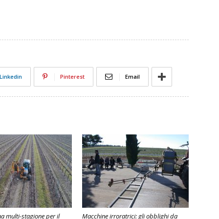
Linkedin
Pinterest
Email
 multi-stagione per il
Macchine irroratrici: gli obblighi da