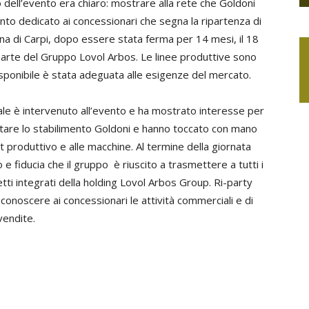
vo dell’evento era chiaro: mostrare alla rete che Goldoni
vento dedicato ai concessionari che segna la ripartenza di
ina di Carpi, dopo essere stata ferma per 14 mesi, il 18
a parte del Gruppo Lovol Arbos. Le linee produttive sono
ponibile è stata adeguata alle esigenze del mercato.
ale è intervenuto all’evento e ha mostrato interesse per
sitare lo stabilimento Goldoni e hanno toccato con mano
t produttivo e alle macchine. Al termine della giornata
e fiducia che il gruppo è riuscito a trasmettere a tutti i
tti integrati della holding Lovol Arbos Group. Ri-party
conoscere ai concessionari le attività commerciali e di
vendite.