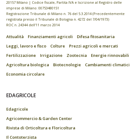
20157 Milano | Codice fiscale, Partita IVA e Iscrizione al Registro delle
imprese di Milano: 00753480151
Registrazione Tribunale di Milano n. 76 del 5.3.2014 (Precedentemente
registrata presso il Tribunale di Bologna n. 4272 del 7/04/1973)
ROC n. 24344 dell’11 marzo 2014
Attualità
Finanziamenti agricoli
Difesa fitosanitaria
Leggi, lavoro e fisco
Colture
Prezzi agricoli e mercati
Fertilizzazione
Irrigazione
Zootecnia
Energie rinnovabili
Agricoltura biologica
Biotecnologie
Cambiamenti climatici
Economia circolare
EDAGRICOLE
Edagricole
Agricommercio & Garden Center
Rivista di Orticoltura e Floricoltura
Il Contoterzista