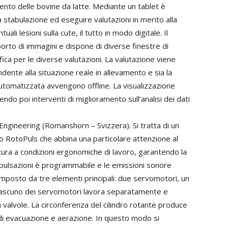
mento delle bovine da latte. Mediante un tablet è
 stabulazione ed eseguire valutazioni in merito alla
tuali lesioni sulla cute, il tutto in modo digitale. Il
orto di immagini e dispone di diverse finestre di
fica per le diverse valutazioni. La valutazione viene
dente alla situazione reale in allevamento e sia la
utomatizzata avvengono offline. La visualizzazione
rendo poi interventi di miglioramento sull’analisi dei dati
Engineering (Romanshorn – Svizzera). Si tratta di un
o RotoPuls che abbina una particolare attenzione al
tura a condizioni ergonomiche di lavoro, garantendo la
 pulsazioni è programmabile e le emissioni sonore
posto da tre elementi principali: due servomotori, un
iascuno dei servomotori lavora separatamente e
tà valvole. La circonferenza del cilindro rotante produce
 di evacuazione e aerazione. In questo modo si