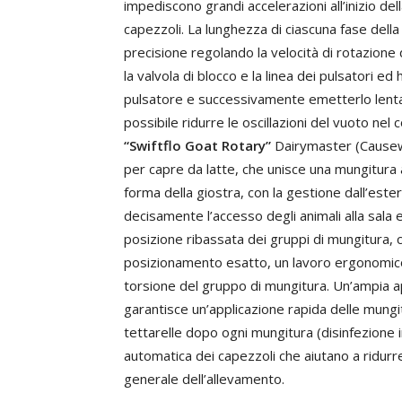
impediscono grandi accelerazioni all’inizio del
capezzoli. La lunghezza di ciascuna fase del
precisione regolando la velocità di rotazione 
la valvola di blocco e la linea dei pulsatori ed 
pulsatore e successivamente emetterlo lenta
possibile ridurre le oscillazioni del vuoto nel c
“Swiftflo Goat Rotary”
Dairymaster (Causeway
per capre da latte, che unisce una mungitura
forma della giostra, con la gestione dall’est
decisamente l’accesso degli animali alla sala e
posizione ribassata dei gruppi di mungitura, c
posizionamento esatto, un lavoro ergonomico
torsione del gruppo di mungitura. Un’ampia a
garantisce un’applicazione rapida delle mungit
tettarelle dopo ogni mungitura (disinfezione 
automatica dei capezzoli che aiutano a ridurre 
generale dell’allevamento.