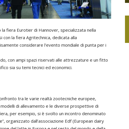
a fiera Eurotier di Hannover, specializzata nella
 con la fiera Agritechnica, dedicata alla
cisamente considerare l’evento mondiale di punta per i
ndo, con ampi spazi riservati alle attrezzature e un fitto
fico sia su temi tecnici ed economici.
nfronto tra le varie realtà zootecniche europee,
 modelli di allevamento e le diverse prospettive di
 fiera, per esempio, si è svolto un incontro denominato
te”, organizzato dall’associazione Edf (European dairy
uzione del latte in Europa e nel resto del mondo e della