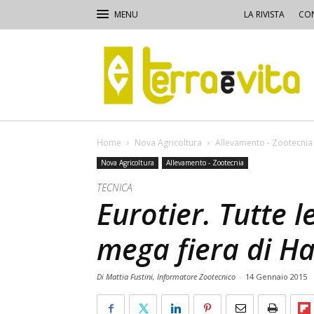
LA RIVISTA
CON
Terra
e
Vita
Home
Nova Agricoltura
Allevamento - Zootecnia
Nova Agricoltura
Allevamento - Zootecnia
TECNICA
Eurotier. Tutte l
mega fiera di H
Di Mattia Fustini, Informatore Zootecnico
-
14 Gennaio 2015