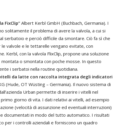
la FixClip”
Albert Kerbl GmbH (Buchbach, Germania). I
no solitamente il problema di avere la valvola, a cui si
al serbatoio e perciò difficile da smontare. Ciò fa sì che
 le valvole e le tettarelle vengano evitate, con
e. Kerbl, con la valvola FlixClip, propone una soluzione
ere montata o smontata con poche mosse. In questo
nte i serbatoi nella routine quotidiana.
telli da latte con raccolta integrata degli indicatori
 (Hude, OT Wüsting – Germania). Il nuovo sistema di
all’azienda Urban permette di inserire i vitelli nel
mo giorno di vita. I dati relativi ai vitelli, ad esempio
ntazione (velocità di assunzione ed eventuali interruzioni)
 e documentati in modo del tutto automatico. I risultati
co per i controlli aziendali e forniscono un quadro