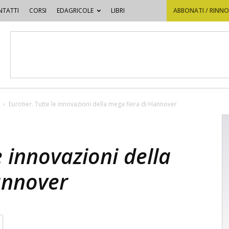
TATTI
CORSI
EDAGRICOLE
LIBRI
ABBONATI / RINN
Eurotier. Tutte le innovazioni della mega fiera di Hannover
e innovazioni della
annover