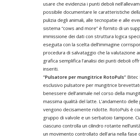
usare che evidenzia i punti deboli nell’alleva
possibile documentare le caratteristiche della
pulizia degli animali, alle tecnopatie e alle even
sistema “cows and more” è fornito di un supp
immissione dei dati con struttura logica speci
eseguita con la scelta dell’immagine corrispon
procedura di salvataggio che la valutazione a
grafica semplifica l’analisi dei punti deboli off
inseriti.
“Pulsatore per mungitrice RotoPuls”
Bitec 
esclusivo pulsatore per mungitrice brevettat
benessere dell’animale nel corso della mungi
massima qualità del latte. L’andamento delle
vengono decisamente ridotte. RotoPuls è com
gruppo di valvole e un serbatoio tampone. C
ciascuno controlla un cilindro rotante nell’uni
un movimento controllato dell’aria nella fase