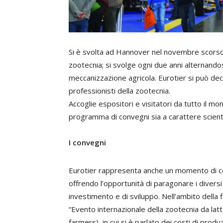
Si è svolta ad Hannover nel novembre scorso l
zootecnia; si svolge ogni due anni alternandosi
meccanizzazione agricola. Eurotier si può de
professionisti della zootecnia.
Accoglie espositori e visitatori da tutto il mo
programma di convegni sia a carattere scienti
I convegni
Eurotier rappresenta anche un momento di co
offrendo l’opportunità di paragonare i diversi
investimento e di sviluppo. Nell’ambito della
“Evento internazionale della zootecnia da lat
farmers), in cui si è parlato dei costi di prod