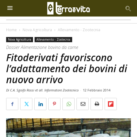
Home
Nova Agricoltura
Allevamento - Zootecnia
Nova Agricoltura
Allevamento - Zootecnia
Dossier Alimentazione bovino da carne
Fitoderivati favoriscono
l’adattamento dei bovini di
nuovo arrivo
Di C.A. Sgoifo Rossi et all. Informatore Zootecnico
-
12 Febbraio 2014