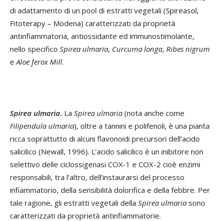
di adattamento di un pool di estratti vegetali (Spireasol,
Fitoterapy – Modena) caratterizzati da proprietà
antinfiammatoria, antiossidante ed immunostimolante,
nello specifico
Spirea ulmaria
,
Curcuma longa
,
Ribes nigrum
e
Aloe ferox Mil
l
.
Spirea ulmaria.
La
Spirea ulmaria
(nota anche come
Filipendula ulmaria
), oltre a tannini e polifenoli, è una pianta
ricca soprattutto di alcuni flavonoidi precursori dell’acido
salicilico (Newall, 1996). L’acido salicilico è un inibitore non
selettivo delle ciclossigenasi COX-1 e COX-2 cioè enzimi
responsabili, tra l’altro, dell’instaurarsi del processo
infiammatorio, della sensibilità dolorifica e della febbre. Per
tale ragione, gli estratti vegetali della
Spirea ulmaria
sono
caratterizzati da proprietà antinfiammatorie.