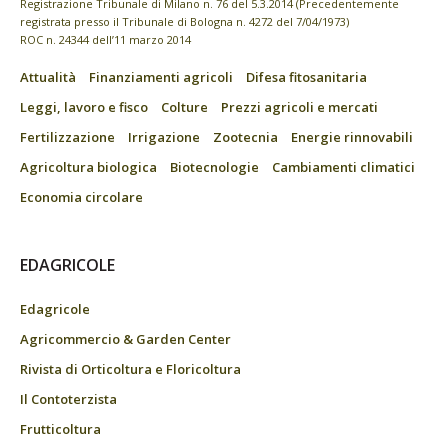
Registrazione Tribunale di Milano n. 76 del 5.3.2014 (Precedentemente
registrata presso il Tribunale di Bologna n. 4272 del 7/04/1973)
ROC n. 24344 dell’11 marzo 2014
Attualità
Finanziamenti agricoli
Difesa fitosanitaria
Leggi, lavoro e fisco
Colture
Prezzi agricoli e mercati
Fertilizzazione
Irrigazione
Zootecnia
Energie rinnovabili
Agricoltura biologica
Biotecnologie
Cambiamenti climatici
Economia circolare
EDAGRICOLE
Edagricole
Agricommercio & Garden Center
Rivista di Orticoltura e Floricoltura
Il Contoterzista
Frutticoltura