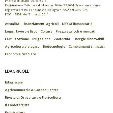
imprese di Milano: 00753480151
Registrazione Tribunale di Milano n. 76 del 5.3.2014 (Precedentemente
registrata presso il Tribunale di Bologna n. 4272 del 7/04/1973)
ROC n. 24344 dell’11 marzo 2014
Attualità
Finanziamenti agricoli
Difesa fitosanitaria
Leggi, lavoro e fisco
Colture
Prezzi agricoli e mercati
Fertilizzazione
Irrigazione
Zootecnia
Energie rinnovabili
Agricoltura biologica
Biotecnologie
Cambiamenti climatici
Economia circolare
EDAGRICOLE
Edagricole
Agricommercio & Garden Center
Rivista di Orticoltura e Floricoltura
Il Contoterzista
Frutticoltura