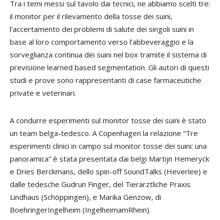
Tra i temi messi sul tavolo dai tecnici, ne abbiamo scelti tre:
il monitor per il rilevamento della tosse dei suini,
l’accertamento dei problemi di salute dei singoli suini in
base al loro comportamento verso l’abbeveraggio e la
sorveglianza continua dei suini nel box tramite il sistema di
previsione learned based segmentation. Gli autori di questi
studi e prove sono rappresentanti di case farmaceutiche
private e veterinari.
A condurre esperimenti sul monitor tosse dei suini è stato
un team belga-tedesco. A Copenhagen la relazione “Tre
esperimenti clinici in campo sul monitor tosse dei suini: una
panoramica” è stata presentata dai belgi Martijn Hemeryck
e Dries Berckmans, dello spin-off SoundTalks (Heverlee) e
dalle tedesche Gudrun Finger, del Tierärztliche Praxis
Lindhaus (Schöppingen), e Marika Genzow, di
BoehringerIngelheim (IngelheimamRhein).