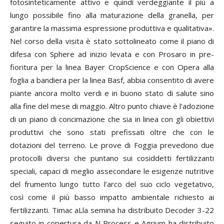
fotosinteticamente attivo e quindi verdeggiante il più a
lungo possibile fino alla maturazione della granella, per
garantire la massima espressione produttiva e qualitativa».
Nel corso della visita è stato sottolineato come il piano di
difesa con Sphere ad inizio levata e con Prosaro in pre-
fioritura per la linea Bayer CropScience e con Opera alla
foglia a bandiera per la linea Basf, abbia consentito di avere
piante ancora molto verdi e in buono stato di salute sino
alla fine del mese di maggio. Altro punto chiave è l’adozione
di un piano di concimazione che sia in linea con gli obiettivi
produttivi che sono stati prefissati oltre che con le
dotazioni del terreno. Le prove di Foggia prevedono due
protocolli diversi che puntano sui cosiddetti fertilizzanti
speciali, capaci di meglio assecondare le esigenze nutritive
del frumento lungo tutto l’arco del suo ciclo vegetativo,
così come il più basso impatto ambientale richiesto ai
fertilizzanti. Timac aLla semina ha distribuito Decoder 3-22
seguito in copertura da N Process e Agrium ha distribuito