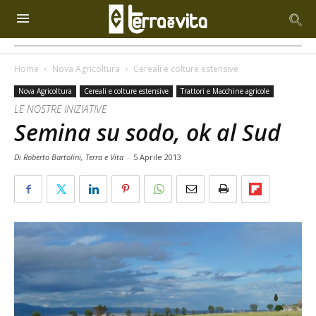
Home
Nova Agricoltura
Cereali e colture estensive
Nova Agricoltura
Cereali e colture estensive
Trattori e Macchine agricole
LE NOSTRE INIZIATIVE
Semina su sodo, ok al Sud
Di Roberto Bartolini, Terra e Vita
-
5 Aprile 2013