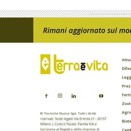
Rimani aggiornato sul mon
Attu
Difes
Leggi
Prez
Fert
Zoot
Agri
© Tecniche Nuove Spa. Tutti i diritti
riservati. Sede legale Via Eritrea 21 - 20157
Biot
Milano | Codice fiscale, Partita IVA e
Iscrizione al Registro delle imprese di
Camb