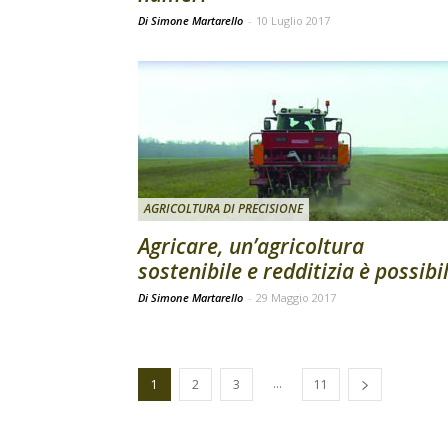
Di Simone Martarello
-
10 Luglio 2017
AGRICOLTURA DI PRECISIONE
Agricare, un’agricoltura
sostenibile e redditizia è possibi
Di Simone Martarello
-
29 Maggio 2017
...
1
2
3
11