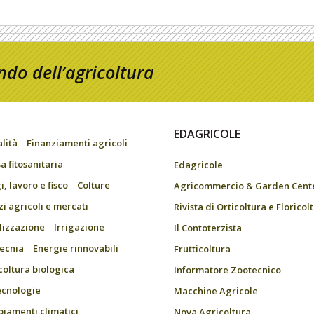
do dell’agricoltura
EDAGRICOLE
alità
Finanziamenti agricoli
a fitosanitaria
Edagricole
, lavoro e fisco
Colture
Agricommercio & Garden Cent
zi agricoli e mercati
Rivista di Orticoltura e Floricol
ilizzazione
Irrigazione
Il Contoterzista
ecnia
Energie rinnovabili
Frutticoltura
coltura biologica
Informatore Zootecnico
ecnologie
Macchine Agricole
iamenti climatici
Nova Agricoltura