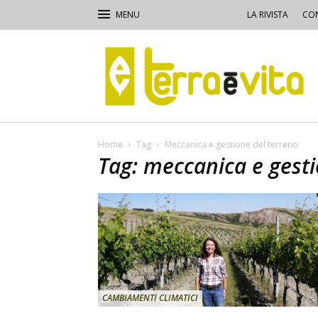
LA RIVISTA
CON
Terra
e
Vita
Home
Tag
Meccanica e gestione del terreno
Tag: meccanica e gesti
CAMBIAMENTI CLIMATICI