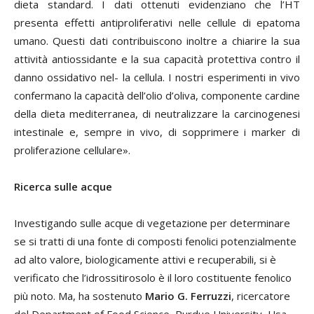
dieta standard. I dati ottenuti evidenziano che l’HT
presenta effetti antiproliferativi nelle cellule di epatoma
umano. Questi dati contribuiscono inoltre a chiarire la sua
attività antiossidante e la sua capacità protettiva contro il
danno ossidativo nel- la cellula. I nostri esperimenti in vivo
confermano la capacità dell’olio d’oliva, componente cardine
della dieta mediterranea, di neutralizzare la carcinogenesi
intestinale e, sempre in vivo, di sopprimere i marker di
proliferazione cellulare».
Ricerca sulle acque
Investigando sulle acque di vegetazione per determinare
se si tratti di una fonte di composti fenolici potenzialmente
ad alto valore, biologicamente attivi e recuperabili, si è
verificato che l’idrossitirosolo è il loro costituente fenolico
più noto. Ma, ha sostenuto
Mario G. Ferruzzi
, ricercatore
del Department of Food Science, Purdue University, Usa,