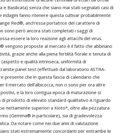
ia e Basilicata) senza che siano mai stati segnalati casi di
te indagini fanno ritenere questa cultivar probabilmente
ge Red®, anch’essa portatrice del carattere di
n sono però ancora stati completati i saggi di
ssa essere la loro reazione agli attacchi del virus.
® vengono proposte al mercato è il fatto che abbinano
tà, grazie anche alla piena fertilità fiorale e tenuta di
(aspetto e qualità intrinseca, uniformità di
ramite panel test (effettuati dal laboratorio ASTRA-
re presente che in questa fascia di calendario che
 il mercato dell’albicocca, non ci sono per ora altre
postivi, e la loro contigua epoca di maturazione si
rta di prodotto di elevato standard qualitativo A riguardo
mbe nettamente superiori a Kioto*, oltre alla pezzatura
rino (Gemma® in particolare), sia di gradevolezza
ca. Da notare come nei due anni di valutazione
el siano stati estremamente concordanti per entrambe le