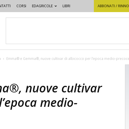
TATTI
CORSI
EDAGRICOLE
LIBRI
ABBONATI / RINN
a
Emma® e Gemma®, nuove cultivar di albicocco per l’epoca medio-precoc
, nuove cultivar
 l’epoca medio-