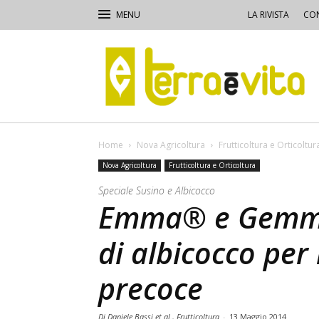
LA RIVISTA
CON
Terra
e
Vita
Home
Nova Agricoltura
Frutticoltura e Orticoltur
Nova Agricoltura
Frutticoltura e Orticoltura
Speciale Susino e Albicocco
Emma® e Gemma®
di albicocco per
precoce
Di Daniele Bassi et al., Frutticoltura
-
13 Maggio 2014