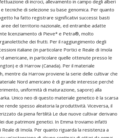
fettuazione di incroci, allevamento in campo degli alberi
 e tecniche di selezione su base genomica. Per quanto
ogetto ha fatto registrare significativi successi: basti
le aree del territorio nazionale, ed entrambe adatte
ecente licenziamento di Pieve* e Petra®, molto
ganolettiche dei frutti. Per il raggiungimento degli
cessioni italiane (in particolare Portici e Reale di Imola
Nord americane, in particolare quelle ottenute presso le
ington) e di Harrow (Canada). Per il materiale
ch, mentre da Harrow proviene la serie delle cultivar che
l materiale Nord americano è di grande interesse perché
nerimento, uniformità di maturazione, sapore) alla
harka. Unico neo di questo materiale genetico è la scarsa
che rende spesso aleatoria la produttività. Viceversa, il
erizzato da piena fertilità Le due nuove cultivar derivano
i due patrimoni genetici. In Emma troviamo infatti
i Reale di Imola. Per quanto riguarda la resistenza a
un’estensione di alcune centinaia di ettari da ormai