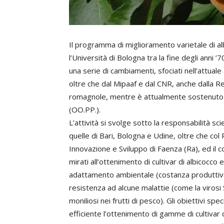
Il programma di miglioramento varietale di a
l’Università di Bologna tra la fine degli anni ’7
una serie di cambiamenti, sfociati nell’attuale
oltre che dal Mipaaf e dal CNR, anche dalla 
romagnole, mentre è attualmente sostenuto in
(OO.PP.).
L’attività si svolge sotto la responsabilità sci
quelle di Bari, Bologna e Udine, oltre che co
Innovazione e Sviluppo di Faenza (Ra), ed il 
mirati all’ottenimento di cultivar di albicocco
adattamento ambientale (costanza produttiva e
resistenza ad alcune malattie (come la virosi S
moniliosi nei frutti di pesco). Gli obiettivi sp
efficiente l’ottenimento di gamme di cultivar d