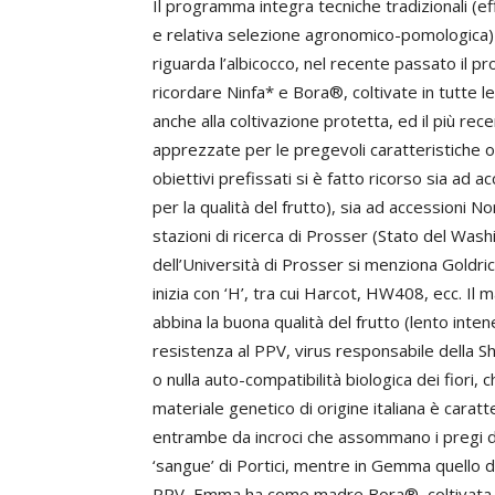
Il programma integra tecniche tradizionali (ef
e relativa selezione agronomico-pomologica)
riguarda l’albicocco, nel recente passato il pr
ricordare Ninfa* e Bora®, coltivate in tutte 
anche alla coltivazione protetta, ed il più r
apprezzate per le pregevoli caratteristiche or
obiettivi prefissati si è fatto ricorso sia ad ac
per la qualità del frutto), sia ad accessioni 
stazioni di ricerca di Prosser (Stato del Wash
dell’Università di Prosser si menziona Goldri
inizia con ‘H’, tra cui Harcot, HW408, ecc. I
abbina la buona qualità del frutto (lento inte
resistenza al PPV, virus responsabile della S
o nulla auto-compatibilità biologica dei fiori, 
materiale genetico di origine italiana è caratt
entrambe da incroci che assommano i pregi de
‘sangue’ di Portici, mentre in Gemma quello d
PPV, Emma ha come madre Bora®, coltivata su 