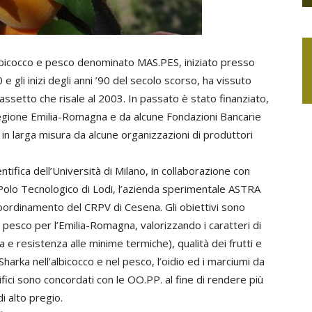
lbicocco e pesco denominato MAS.PES, iniziato presso
0 e gli inizi degli anni ’90 del secolo scorso, ha vissuto
 assetto che risale al 2003. In passato è stato finanziato,
Regione Emilia-Romagna e da alcune Fondazioni Bancarie
 larga misura da alcune organizzazioni di produttori
entifica dell’Università di Milano, in collaborazione con
l Polo Tecnologico di Lodi, l’azienda sperimentale ASTRA
coordinamento del CRPV di Cesena. Gli obiettivi sono
 e pesco per l’Emilia-Romagna, valorizzando i caratteri di
 resistenza alle minime termiche), qualità dei frutti e
harka nell’albicocco e nel pesco, l’oidio ed i marciumi da
ecifici sono concordati con le OO.PP. al fine di rendere più
i alto pregio.