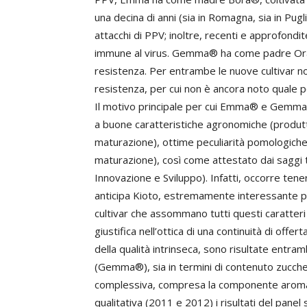
una decina di anni (sia in Romagna, sia in Pugl
attacchi di PPV; inoltre, recenti e approfondi
immune al virus. Gemma® ha come padre Oran
resistenza. Per entrambe le nuove cultivar no
resistenza, per cui non è ancora noto quale po
Il motivo principale per cui Emma® e Gemma
a buone caratteristiche agronomiche (produttivi
maturazione), ottime peculiarità pomologiche 
maturazione), così come attestato dai saggi t
Innovazione e Sviluppo). Infatti, occorre tene
anticipa Kioto, estremamente interessante per
cultivar che assommano tutti questi caratteri 
giustifica nell’ottica di una continuità di offe
della qualità intrinseca, sono risultate entra
(Gemma®), sia in termini di contenuto zucche
complessiva, compresa la componente aromati
qualitativa (2011 e 2012) i risultati del pan