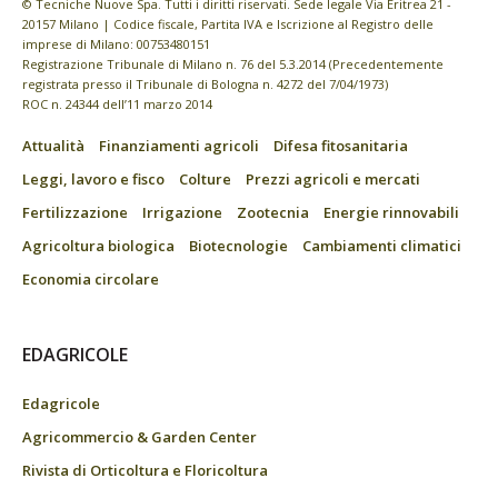
© Tecniche Nuove Spa. Tutti i diritti riservati. Sede legale Via Eritrea 21 -
20157 Milano | Codice fiscale, Partita IVA e Iscrizione al Registro delle
imprese di Milano: 00753480151
Registrazione Tribunale di Milano n. 76 del 5.3.2014 (Precedentemente
registrata presso il Tribunale di Bologna n. 4272 del 7/04/1973)
ROC n. 24344 dell’11 marzo 2014
Attualità
Finanziamenti agricoli
Difesa fitosanitaria
Leggi, lavoro e fisco
Colture
Prezzi agricoli e mercati
Fertilizzazione
Irrigazione
Zootecnia
Energie rinnovabili
Agricoltura biologica
Biotecnologie
Cambiamenti climatici
Economia circolare
EDAGRICOLE
Edagricole
Agricommercio & Garden Center
Rivista di Orticoltura e Floricoltura