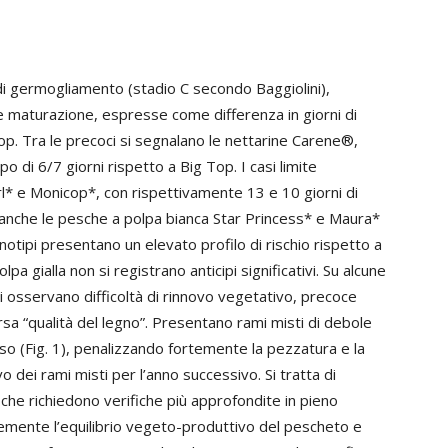
di germogliamento (stadio C secondo Baggiolini),
ti) e maturazione, espresse come differenza in giorni di
Top. Tra le precoci si segnalano le nettarine Carene®,
 di 6/7 giorni rispetto a Big Top. I casi limite
l* e Monicop*, con rispettivamente 13 e 10 giorni di
o anche le pesche a polpa bianca Star Princess* e Maura*
notipi presentano un elevato profilo di rischio rispetto a
lpa gialla non si registrano anticipi significativi. Su alcune
osservano difficoltà di rinnovo vegetativo, precoce
rsa “qualità del legno”. Presentano rami misti di debole
peso (Fig. 1), penalizzando fortemente la pezzatura e la
vo dei rami misti per l’anno successivo. Si tratta di
 che richiedono verifiche più approfondite in pieno
ente l’equilibrio vegeto-produttivo del pescheto e