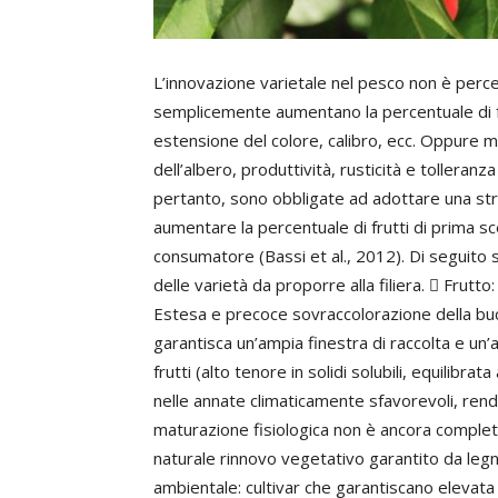
L’innovazione varietale nel pesco non è percep
semplicemente aumentano la percentuale di fr
estensione del colore, calibro, ecc. Oppure mig
dell’albero, produttività, rusticità e tolleranz
pertanto, sono obbligate ad adottare una st
aumentare la percentuale di frutti di prima sc
consumatore (Bassi et al., 2012). Di seguito si
delle varietà da proporre alla filiera.  Frut
Estesa e precoce sovraccolorazione della buc
garantisca un’ampia finestra di raccolta e un’a
frutti (alto tenore in solidi solubili, equilibr
nelle annate climaticamente sfavorevoli, ren
maturazione fisiologica non è ancora completat
naturale rinnovo vegetativo garantito da legno
ambientale: cultivar che garantiscano elevata