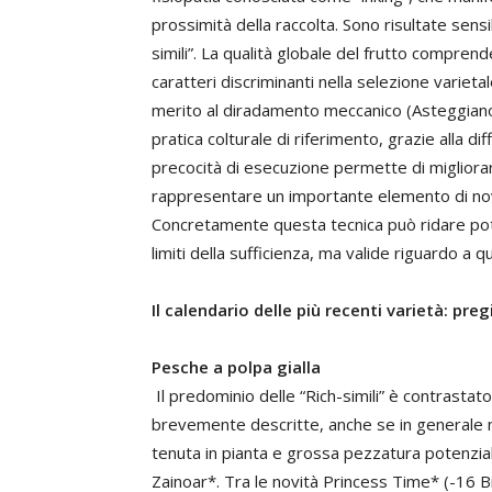
prossimità della raccolta. Sono risultate sens
simili”. La qualità globale del frutto compren
caratteri discriminanti nella selezione varietal
merito al diradamento meccanico (Asteggiano
pratica colturale di riferimento, grazie alla d
precocità di esecuzione permette di migliorar
rappresentare un importante elemento di novi
Concretamente questa tecnica può ridare pote
limiti della sufficienza, ma valide riguardo a qu
Il calendario delle più recenti varietà: preg
Pesche a polpa gialla
Il predominio delle “Rich-simili” è contrastato
brevemente descritte, anche se in generale non
tenuta in pianta e grossa pezzatura potenzial
Zainoar*. Tra le novità Princess Time* (-16 B