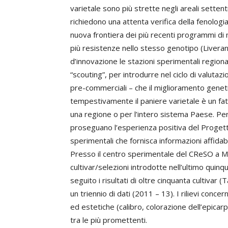
varietale sono più strette negli areali settent
richiedono una attenta verifica della fenologia
nuova frontiera dei più recenti programmi di 
più resistenze nello stesso genotipo (Livera
d’innovazione le stazioni sperimentali regiona
“scouting”, per introdurre nel ciclo di valutaz
pre-commerciali – che il miglioramento geneti
tempestivamente il paniere varietale è un fa
una regione o per l’intero sistema Paese. Per
proseguano l’esperienza positiva del Progetto
sperimentali che fornisca informazioni affidabil
Presso il centro sperimentale del CReSO a M
cultivar/selezioni introdotte nell’ultimo quinq
seguito i risultati di oltre cinquanta cultivar (
un triennio di dati (2011 – 13). I rilievi conce
ed estetiche (calibro, colorazione dell’epicarpo
tra le più promettenti.