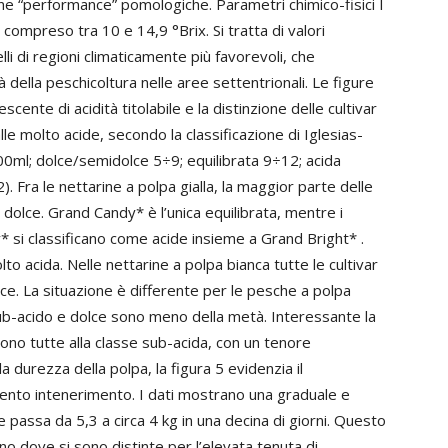
ne “performance” pomologiche. Parametri chimico-fisici I
è compreso tra 10 e 14,9 °Brix. Si tratta di valori
i di regioni climaticamente più favorevoli, che
 della peschicoltura nelle aree settentrionali. Le figure
cente di acidità titolabile e la distinzione delle cultivar
alle molto acide, secondo la classificazione di Iglesias-
0ml; dolce/semidolce 5÷9; equilibrata 9÷12; acida
. Fra le nettarine a polpa gialla, la maggior parte delle
 dolce. Grand Candy* è l’unica equilibrata, mentre i
* si classificano come acide insieme a Grand Bright* .
o acida. Nelle nettarine a polpa bianca tutte le cultivar
e. La situazione è differente per le pesche a polpa
sub-acido e dolce sono meno della metà. Interessante la
ono tutte alla classe sub-acida, con un tenore
la durezza della polpa, la figura 5 evidenzia il
ento intenerimento. I dati mostrano una graduale e
e passa da 5,3 a circa 4 kg in una decina di giorni. Questo
no dove si sono distinte per l’elevata tenuta di