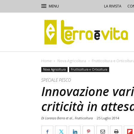
LA RIVISTA
CON
Terra
e
Vita
Home
Nova Agricoltura
Frutticoltura e Orticoltur
Nova Agricoltura
Frutticoltura e Orticoltura
SPECIALE PESCO
Innovazione vari
criticità in attes
Di Lorenzo Berra et al., Frutticoltura
-
25 Luglio 2014