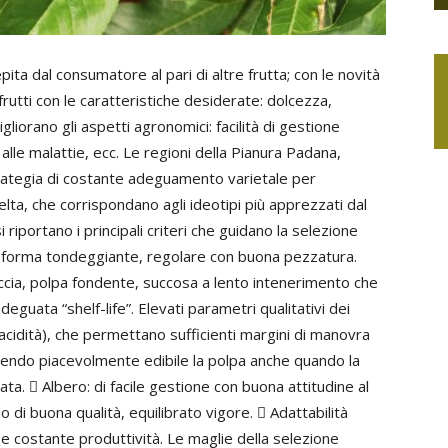
ita dal consumatore al pari di altre frutta; con le novità
utti con le caratteristiche desiderate: dolcezza,
liorano gli aspetti agronomici: facilità di gestione
a alle malattie, ecc. Le regioni della Pianura Padana,
rategia di costante adeguamento varietale per
elta, che corrispondano agli ideotipi più apprezzati dal
 riportano i principali criteri che guidano la selezione
to: forma tondeggiante, regolare con buona pezzatura.
cia, polpa fondente, succosa a lento intenerimento che
deguata “shelf-life”. Elevati parametri qualitativi dei
ata acidità), che permettano sufficienti margini di manovra
dendo piacevolmente edibile la polpa anche quando la
a.  Albero: di facile gestione con buona attitudine al
 di buona qualità, equilibrato vigore.  Adattabilità
 e costante produttività. Le maglie della selezione