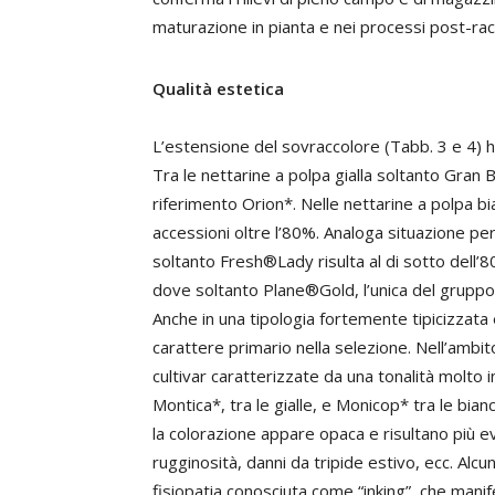
maturazione in pianta e nei processi post-rac
Qualità estetica
L’estensione del sovraccolore (Tabb. 3 e 4) ha 
Tra le nettarine a polpa gialla soltanto Gran B
riferimento Orion*. Nelle nettarine a polpa bi
accessioni oltre l’80%. Analoga situazione per 
soltanto Fresh®Lady risulta al di sotto dell’
dove soltanto Plane®Gold, l’unica del gruppo 
Anche in una tipologia fortemente tipicizzata
carattere primario nella selezione. Nell’ambit
cultivar caratterizzate da una tonalità molto 
Montica*, tra le gialle, e Monicop* tra le bi
la colorazione appare opaca e risultano più ev
rugginosità, danni da tripide estivo, ecc. Alcu
fisiopatia conosciuta come “inking”, che manif