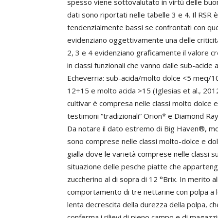
spesso viene sottovalutato in virtù delle buo
dati sono riportati nelle tabelle 3 e 4. Il RSR 
tendenzialmente bassi se confrontati con quell
evidenziano oggettivamente una delle criticità
2, 3 e 4 evidenziano graficamente il valore cres
in classi funzionali che vanno dalle sub-acide 
Echeverria: sub-acida/molto dolce <5 meq/10
12÷15 e molto acida >15 (Iglesias et al., 2012)
cultivar è compresa nelle classi molto dolce e
testimoni “tradizionali” Orion* e Diamond Ray
Da notare il dato estremo di Big Haven®, molt
sono comprese nelle classi molto-dolce e dolc
gialla dove le varietà comprese nelle classi 
situazione delle pesche piatte che apparteng
zuccherino al di sopra di 12 °Brix. In merito al
comportamento di tre nettarine con polpa a l
lenta decrescita della durezza della polpa, ch
conferma i rilievi di pieno campo e di magazzi