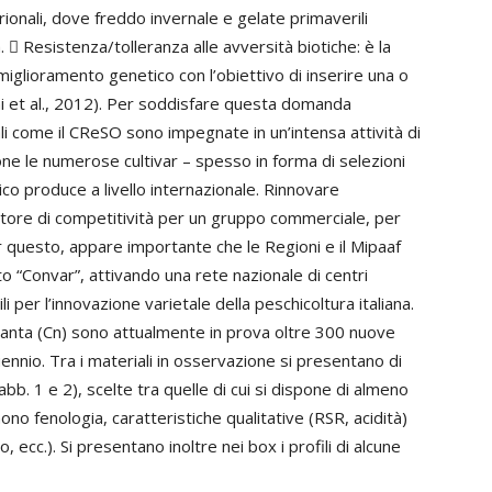
rionali, dove freddo invernale e gelate primaverili
.  Resistenza/tolleranza alle avversità biotiche: è la
miglioramento genetico con l’obiettivo di inserire una o
ni et al., 2012). Per soddisfare questa domanda
li come il CReSO sono impegnate in un’intensa attività di
ione le numerose cultivar – spesso in forma di selezioni
co produce a livello internazionale. Rinnovare
ttore di competitività per un gruppo commerciale, per
 questo, appare importante che le Regioni e il Mipaaf
 “Convar”, attivando una rete nazionale di centri
i per l’innovazione varietale della peschicoltura italiana.
anta (Cn) sono attualmente in prova oltre 300 nuove
uennio. Tra i materiali in osservazione si presentano di
Tabb. 1 e 2), scelte tra quelle di cui si dispone di almeno
rnono fenologia, caratteristiche qualitative (RSR, acidità)
, ecc.). Si presentano inoltre nei box i profili di alcune