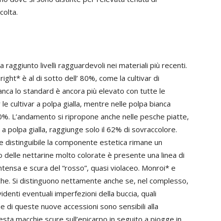
colta.
raggiunto livelli ragguardevoli nei materiali più recenti.
right* è al di sotto dell’ 80%, come la cultivar di
anca lo standard è ancora più elevato con tutte le
le cultivar a polpa gialla, mentre nelle polpa bianca
80%. L’andamento si ripropone anche nelle pesche piatte,
a polpa gialla, raggiunge solo il 62% di sovraccolore.
 e distinguibile la componente estetica rimane un
o delle nettarine molto colorate è presente una linea di
intensa e scura del “rosso”, quasi violaceo. Monroi* e
anche. Si distinguono nettamente anche se, nel complesso,
identi eventuali imperfezioni della buccia, quali
ne di queste nuove accessioni sono sensibili alla
esta macchie scure sull’epicarpo in seguito a piogge in