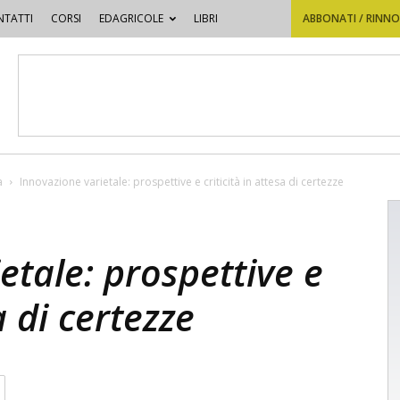
TATTI
CORSI
EDAGRICOLE
LIBRI
ABBONATI / RINN
a
Innovazione varietale: prospettive e criticità in attesa di certezze
etale: prospettive e
a di certezze