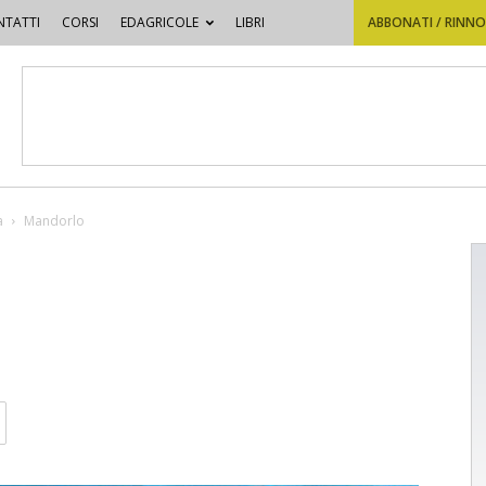
TATTI
CORSI
EDAGRICOLE
LIBRI
ABBONATI / RINN
a
Mandorlo