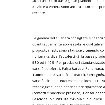
alcuni anni ed in parte già ampiamente diffuse
3). Altre 6 varietà sono ancora in corso di pr
recente.
La gamma delle varietà consigliate è costituit
quantitativamente apprezzabili e qualitativa
proposti, infatti, sono stati scelti tenendo con
fioritura tardiva, l’autofertilità, la bassa pr
il 30 ed il 40%. Per produzioni standardizza
varietà autofertili,
Falsa Barese,
Fellamasa, 
Tuono
, e da 3 varietà autosterili,
Ferragnés
varietà, alcune di interesse solo locale, i cui
tecnologiche, sono destinati principalmente a p
(confetti e mandorle pralinate). Per tali destin
Fascionello
e
Pizzuta d’Avola
e le pugliesi
F