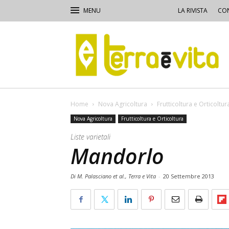
LA RIVISTA
CON
Terra
e
Vita
Home
Nova Agricoltura
Frutticoltura e Orticoltur
Nova Agricoltura
Frutticoltura e Orticoltura
Liste varietali
Mandorlo
Di M. Palasciano et al., Terra e Vita
-
20 Settembre 2013