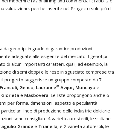
 nei moderni e razionali impianti commerciali (Tabb. 2 e
ima valutazione, perché inserite nel Progetto solo più di
a da genotipi in grado di garantire produzioni
mente adeguate alle esigenze del mercato. I genotipi
to di alcuni importanti caratteri, quali, ad esempio, la
oduzione di semi doppi e le rese in sgusciato comprese tra
te il progetto suggerisce un gruppo composto da 7
®
Francolì, Genco
,
Lauranne
Avijor,
Moncayo
e
,
Glorieta
e
Masbovera
. Le liste propongono anche 6
 semi per forma, dimensioni, aspetto e peculiarità
articolari linee di produzione delle industrie dolciarie
azioni sono consigliate 4 varietà autosterili, le siciliane
ragiulio Grande
e
Trianella,
e 2 varietà autofertili, le