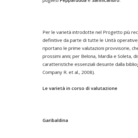
pugliesi
Pepparudda
e
Sannicandro
.
Per le varietà introdotte nel Progetto più re
definitive da parte di tutte le Unità operative
riportano le prime valutazioni provvisorie,
prossimi anni; per Belona, Mardía e Soleta, di
caratteristiche essenziali desunte dalla biblio
Company R. et al., 2008).
Le varietà in corso di valutazione
Garibaldina