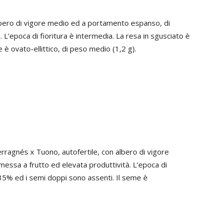
 albero di vigore medio ed a portamento espanso, di
 L’epoca di fioritura è intermedia. La resa in sgusciato è
è ovato-ellittico, di peso medio (1,2 g).
erragnés x Tuono, autofertile, con albero di vigore
essa a frutto ed elevata produttività. L’epoca di
l 35% ed i semi doppi sono assenti. Il seme è