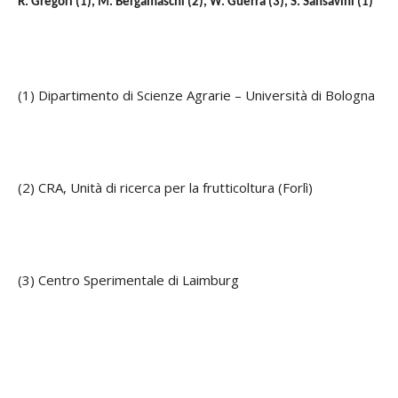
R. Gregori (1), M. Bergamaschi (2), W. Guerra (3), S. Sansavini (1)
(1) Dipartimento di Scienze Agrarie – Università di Bologna
(2) CRA, Unità di ricerca per la frutticoltura (Forlì)
(3) Centro Sperimentale di Laimburg