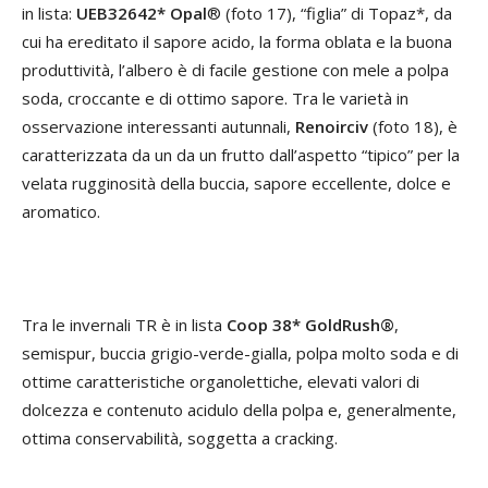
in lista:
UEB32642* Opal
® (foto 17), “figlia” di Topaz*, da
cui ha ereditato il sapore acido, la forma oblata e la buona
produttività, l’albero è di facile gestione con mele a polpa
soda, croccante e di ottimo sapore. Tra le varietà in
osservazione interessanti autunnali,
Renoirciv
(foto 18), è
caratterizzata da un da un frutto dall’aspetto “tipico” per la
velata rugginosità della buccia, sapore eccellente, dolce e
aromatico.
Tra le invernali TR è in lista
Coop 38* GoldRush®
,
semispur, buccia grigio-verde-gialla, polpa molto soda e di
ottime caratteristiche organolettiche, elevati valori di
dolcezza e contenuto acidulo della polpa e, generalmente,
ottima conservabilità, soggetta a cracking.