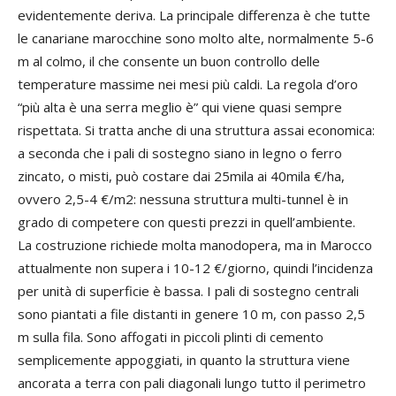
evidentemente deriva. La principale differenza è che tutte
le canariane marocchine sono molto alte, normalmente 5-6
m al colmo, il che consente un buon controllo delle
temperature massime nei mesi più caldi. La regola d’oro
“più alta è una serra meglio è” qui viene quasi sempre
rispettata. Si tratta anche di una struttura assai economica:
a seconda che i pali di sostegno siano in legno o ferro
zincato, o misti, può costare dai 25mila ai 40mila €/ha,
ovvero 2,5-4 €/m2: nessuna struttura multi-tunnel è in
grado di competere con questi prezzi in quell’ambiente.
La costruzione richiede molta manodopera, ma in Marocco
attualmente non supera i 10-12 €/giorno, quindi l’incidenza
per unità di superficie è bassa. I pali di sostegno centrali
sono piantati a file distanti in genere 10 m, con passo 2,5
m sulla fila. Sono affogati in piccoli plinti di cemento
semplicemente appoggiati, in quanto la struttura viene
ancorata a terra con pali diagonali lungo tutto il perimetro