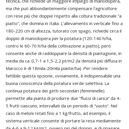
tecnica, che richiede un maggiore impiego di manodopera,
ma che può abbondantemente compensare l’agricoltore
con rese più che doppie rispetto alla coltura tradizionale “a
piatto”, che domina in Italia. L’allevamento in verticale fino a
180-220 cm di altezza, tutorato con spago, richiede circa il
doppio di manodopera per la potatura (120-140 h/ha,
contro le 60-70 h/ha della coltivazione a piatto), però
consente anche di raddoppiare la densità di piantagione, in
media da ca. 0,7-1 a 1,5-2,2 pt/m2 (la densità più diffusa in
Marocco è di 18mila-20mila piante/ha). Per rendere
fattibile questa opzione, ovviamente, è indispensabile una
buona conoscenza della potatura verde selettiva. La
continua potatura dei getti secondari (femminelle)
permette alla pianta di produrre due “flussi di carica” da 4-
5 frutti ciascuno, intervallati da un periodo di “vuoto”. Nel
caso di meloni retati fino a 1 kg/frutto, ad esempio, il
sistema verticale consente di portare la resa mediamente
da 4-6 a 9-12 kg/m2, ovvero più del doppio, e di ripagare