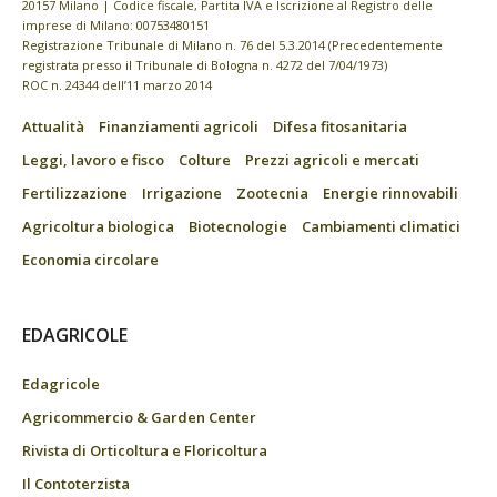
20157 Milano | Codice fiscale, Partita IVA e Iscrizione al Registro delle
imprese di Milano: 00753480151
Registrazione Tribunale di Milano n. 76 del 5.3.2014 (Precedentemente
registrata presso il Tribunale di Bologna n. 4272 del 7/04/1973)
ROC n. 24344 dell’11 marzo 2014
Attualità
Finanziamenti agricoli
Difesa fitosanitaria
Leggi, lavoro e fisco
Colture
Prezzi agricoli e mercati
Fertilizzazione
Irrigazione
Zootecnia
Energie rinnovabili
Agricoltura biologica
Biotecnologie
Cambiamenti climatici
Economia circolare
EDAGRICOLE
Edagricole
Agricommercio & Garden Center
Rivista di Orticoltura e Floricoltura
Il Contoterzista