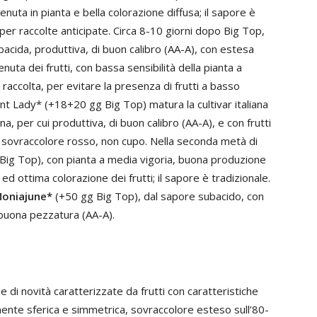
enuta in pianta e bella colorazione diffusa; il sapore è
 per raccolte anticipate. Circa 8-10 giorni dopo Big Top,
acida, produttiva, di buon calibro (AA-A), con estesa
uta dei frutti, con bassa sensibilità della pianta a
a raccolta, per evitare la presenza di frutti a basso
nt Lady* (+18+20 gg Big Top) matura la cultivar italiana
, per cui produttiva, di buon calibro (AA-A), e con frutti
l sovraccolore rosso, non cupo. Nella seconda metà di
Big Top), con pianta a media vigoria, buona produzione
ed ottima colorazione dei frutti; il sapore è tradizionale.
Moniajune*
(+50 gg Big Top), dal sapore subacido, con
i buona pezzatura (AA-A).
 di novità caratterizzate da frutti con caratteristiche
mente sferica e simmetrica, sovraccolore esteso sull’80-