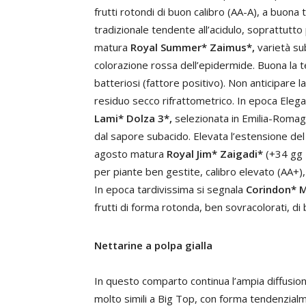
frutti rotondi di buon calibro (AA-A), a buona t
tradizionale tendente all’acidulo, soprattutto
matura
Royal Summer* Zaimus*,
varietà sub
colorazione rossa dell’epidermide. Buona la ten
batteriosi (fattore positivo). Non anticipare l
residuo secco rifrattometrico. In epoca Elega
Lami*
Dolza 3*,
selezionata in Emilia-Romagna
dal sapore subacido. Elevata l’estensione de
agosto matura
Royal Jim* Zaigadi*
(+34 gg 
per piante ben gestite, calibro elevato (AA+), 
In epoca tardivissima si segnala
Corindon* 
frutti di forma rotonda, ben sovracolorati, d
Nettarine a polpa gialla
In questo comparto continua l’ampia diffusione
molto simili a Big Top, con forma tendenzial