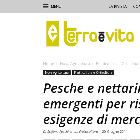
LA RIVISTA
CON
Terra
e
Vita
Home
Nova Agricoltura
Frutticoltura e Orticoltur
Nova Agricoltura
Frutticoltura e Orticoltura
Pesche e nettarin
emergenti per ri
esigenze di mer
Di Stefano Foschi et al., Frutticoltura
-
20 Giugno 2014