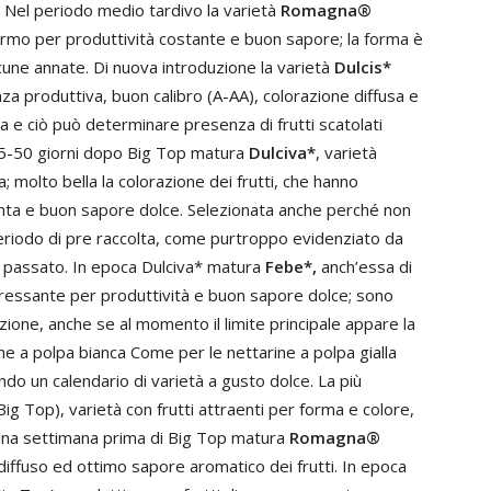
. Nel periodo medio tardivo la varietà
Romagna®
rmo per produttività costante e buon sapore; la forma è
une annate. Di nuova introduzione la varietà
Dulcis*
nza produttiva, buon calibro (A-AA), colorazione diffusa e
 e ciò può determinare presenza di frutti scatolati
 45-50 giorni dopo Big Top matura
Dulciva*
, varietà
; molto bella la colorazione dei frutti, che hanno
anta e buon sapore dolce. Selezionata anche perché non
periodo di pre raccolta, come purtroppo evidenziato da
te passato. In epoca Dulciva* matura
Febe*,
anch’essa di
teressante per produttività e buon sapore dolce; sono
azione, anche se al momento il limite principale appare la
e a polpa bianca Come per le nettarine a polpa gialla
ndo un calendario di varietà a gusto dolce. La più
ig Top), varietà con frutti attraenti per forma e colore,
. Una settimana prima di Big Top matura
Romagna®
diffuso ed ottimo sapore aromatico dei frutti. In epoca