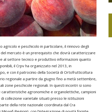
o agricolo e peschicolo in particolare, il rinnovo degli
e del mercato è un prerequisito che dovrà caratterizzare
nire al settore tecnico e produttivo informazioni quanto
ponibili, il Crpv ha organizzato nel 2013, in
o, e con il patrocinio della Società di Ortofrutticoltura
orio regionale a partire da giugno fino a metà settembre,
ali zone peschicole regionali. In questi incontri si sono
e caratteristiche agronomiche e organolettiche, campioni
di collezione varietale situati presso le istituzioni
 parte della rete nazionale coordinata dal Cra
 Mipaaf-Regioni), con l’integrazione di novità fornite