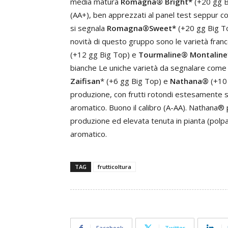
media matura
Romagna® Bright*
(+20 gg Bi
(AA+), ben apprezzati al panel test seppur con
si segnala
Romagna®Sweet*
(+20 gg Big Top
novità di questo gruppo sono le varietà fran
(+12 gg Big Top) e
Tourmaline® Montaline
bianche Le uniche varietà da segnalare come 
Zaifisan
* (+6 gg Big Top) e
Nathana®
(+10 
produzione, con frutti rotondi estesamente so
aromatico. Buono il calibro (A-AA). Nathana®
produzione ed elevata tenuta in pianta (polpa
aromatico.
TAG
frutticoltura
Facebook
Twitter