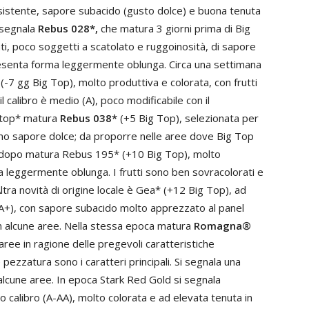
sistente, sapore subacido (gusto dolce) e buona tenuta
 segnala
Rebus 028*,
che matura 3 giorni prima di Big
ti, poco soggetti a scatolato e ruggoinosità, di sapore
esenta forma leggermente oblunga. Circa una settimana
(-7 gg Big Top), molto produttiva e colorata, con frutti
l calibro è medio (A), poco modificabile con il
litop* matura
Rebus 038*
(+5 Big Top), selezionata per
ttimo sapore dolce; da proporre nelle aree dove Big Top
 dopo matura Rebus 195* (+10 Big Top), molto
ma leggermente oblunga. I frutti sono ben sovracolorati e
ltra novità di origine locale è Gea* (+12 Big Top), ad
AA+), con sapore subacido molto apprezzato al panel
e in alcune aree. Nella stessa epoca matura
Romagna®
ee in ragione delle pregevoli caratteristiche
pezzatura sono i caratteri principali. Si segnala una
n alcune aree. In epoca Stark Red Gold si segnala
o calibro (A-AA), molto colorata e ad elevata tenuta in