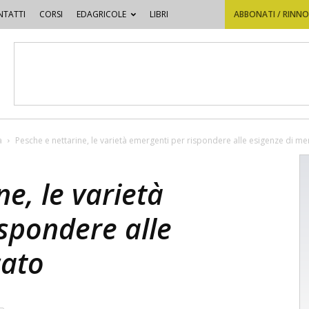
TATTI
CORSI
EDAGRICOLE
LIBRI
ABBONATI / RINN
a
Pesche e nettarine, le varietà emergenti per rispondere alle esigenze di me
e, le varietà
spondere alle
cato