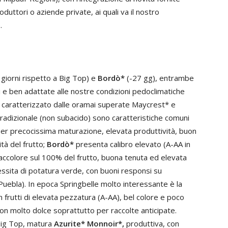
duttori o aziende private, ai quali va il nostro
.
giorni rispetto a Big Top) e
Bordò*
(-27 gg), entrambe
nti e ben adattate alle nostre condizioni pedoclimatiche
o caratterizzato dalle oramai superate Maycrest* e
radizionale (non subacido) sono caratteristiche comuni
per precocissima maturazione, elevata produttività, buon
tà del frutto;
Bordò*
presenta calibro elevato (A-AA in
raccolore sul 100% del frutto, buona tenuta ed elevata
essita di potatura verde, con buoni responsi su
Puebla). In epoca Springbelle molto interessante è la
n frutti di elevata pezzatura (A-AA), bel colore e poco
 non molto dolce soprattutto per raccolte anticipate.
 Big Top, matura
Azurite* Monnoir*,
produttiva, con