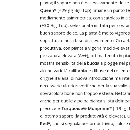
pianta; il sapore non è eccessivamente dolce
Queen*
(+29 gg Big Top) rimane un punto fe
mediamente asimmetrica, con scatolato in alc
(+30 Big Top), selezionata in Italia per costa
buon sapore dolce. La pianta è molto vigorosa
soprattutto nella fase di allevamento. Circa
produttiva, con pianta a vigoria medio-elevata
pezzatura elevata (AA+), ottima tenuta in pi
mostra sensibilità della buccia a piogge nel 
alcune varietà californiane diffuse nel recen
origine italiana, di nuova introduzione ma in
necessarie ulteriori verifiche per la sua valid
sovracolorazione non troppo estesa. Nettarin
anche per quelle a polpa bianca si sta delinea
precoce è
Turquoise® Monprime*
(-19 gg B
di ottimo sapore (la produttività è elevata)
Red*,
che si segnala per produttività, colore 