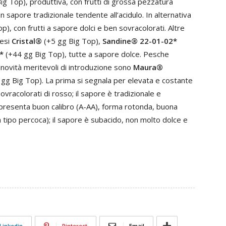
g Top), produttiva, con frutti di grossa pezzatura
 sapore tradizionale tendente all’acidulo. In alternativa
), con frutti a sapore dolci e ben sovracolorati. Altre
cesi
Cristal®
(+5 gg Big Top),
Sandine® 22-01-02*
*
(+44 gg Big Top), tutte a sapore dolce. Pesche
novità meritevoli di introduzione sono
Maura®
gg Big Top). La prima si segnala per elevata e costante
vracolorati di rosso; il sapore è tradizionale e
 presenta buon calibro (A-AA), forma rotonda, buona
 tipo percoca); il sapore è subacido, non molto dolce e
Linkedin
Pinterest
Email