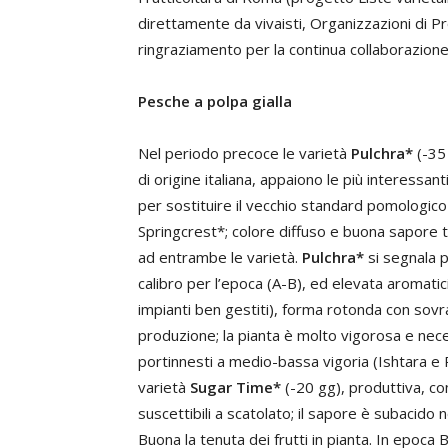
direttamente da vivaisti, Organizzazioni di Pro
ringraziamento per la continua collaborazione
Pesche a polpa gialla
Nel periodo precoce le varietà
Pulchra*
(-35 
di origine italiana, appaiono le più interessa
per sostituire il vecchio standard pomologic
Springcrest*; colore diffuso e buona sapore t
ad entrambe le varietà.
Pulchra*
si segnala 
calibro per l’epoca (A-B), ed elevata aromatici
impianti ben gestiti), forma rotonda con sov
produzione; la pianta è molto vigorosa e nec
portinnesti a medio-bassa vigoria (Ishtara e 
varietà
Sugar Time*
(-20 gg), produttiva, co
suscettibili a scatolato; il sapore è subacido
Buona la tenuta dei frutti in pianta. In epoca