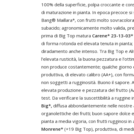
100% della superficie, polpa croccante e con
di maturazione in pianta. In epoca precoce si
Bang® Maillara*, con frutti molto sovracolora
subacido; agronomicamente molto valida, pr
prima di Big Top matura
Carene* 23-13-03*
di forma rotonda ed elevata tenuta in pianta; i
diradamento anche intenso. Tra Big Top e A
l’elevata rusticità, la buona pezzatura e l’o
non produce costantemente; qualche giorno
produttiva, di elevato calibro (AA+), con for
non soggetti a rugginosità. Buono il sapore. A
elevata produzione e pezzatura del frutto (
test. Da verificare la suscettibilità a ruggin
Big*,
diffusa abbondantemente nelle nostre ar
organolettiche dei frutti; buon sapore dolce e 
pianta a media vigoria, con frutti rugginosi i
Monrene*
(+19 Big Top), produttiva, di medi