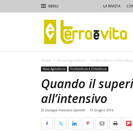
LA RIVISTA
CON
Terra
e
Vita
Home
Nova Agricoltura
Frutticoltura e Orticoltur
Nova Agricoltura
Frutticoltura e Orticoltura
Quando il superi
all’intensivo
Di Giuseppe Francesco Sportelli
-
13 Giugno 2016