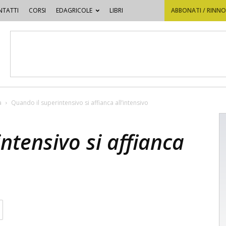
TATTI
CORSI
EDAGRICOLE
LIBRI
ABBONATI / RINN
a
Quando il superintensivo si affianca all’intensivo
ntensivo si affianca