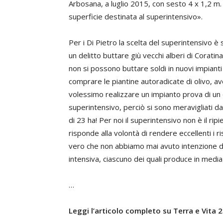
Arbosana, a luglio 2015, con sesto 4 x 1,2 m.
superficie destinata al superintensivo».
Per i Di Pietro la scelta del superintensivo è
un delitto buttare giù vecchi alberi di Coratin
non si possono buttare soldi in nuovi impianti 
comprare le piantine autoradicate di olivo, av
volessimo realizzare un impianto prova di un e
superintensivo, perciò si sono meravigliati da
di 23 ha! Per noi il superintensivo non è il ripi
risponde alla volontà di rendere eccellenti i ris
vero che non abbiamo mai avuto intenzione di a
intensiva, ciascuno dei quali produce in media 
…
Leggi l’articolo completo su Terra e Vita