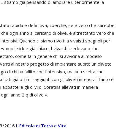
 E stiamo già pensando di ampliare ulteriormente la
 stata rapida e definitiva, «perché, se è vero che sarebbe
a che ogni anno si caricano di olive, è altrettanto vero che
intensivi. Quando ci siamo rivolti a vivaisti spagnoli per
evamo le idee già chiare. I vivaisti credevano che
ttaro, come fa in genere chi si avvicina al modello
vanti al nostro progetto di impiantare subito un oliveto
ego di chi ha fallito con l’intensivo, ma una scelta che
ultati già ottimi raggiunti con gli oliveti intensivi. Tanto è
bbattere gli olivi di Coratina allevati in maniera
ogni anno 2 q di olive!».
 23/2016
L’Edicola di Terra e Vita