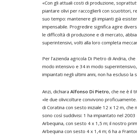
«Con gli attuali costi di produzione, soprattu
piantare olivi per raccoglierli con scuotitori, re
suo tempo: mantenere gli impianti già esistent
impensabile. Progredire significa agire dive
le difficoltà di produzione e di mercato, abbi
superintensivi, volti alla loro completa mecca
Per l’azienda agricola Di Pietro di Andria, che
modo intensivo e 34 in modo superintensivo, la
impiantati negli ultimi anni, non ha escluso la 
Anzi, dichiara
Alfonso Di Pietro
, che ne è il 
«le due olivicolture convivono proficuamente. I
di Coratina con sesto iniziale 12 x 12 m, che 
sono così suddivisi: 1 ha impiantato nel 2003
Arbequina, con sesto 4 x 1,5 m; il nostro pri
Arbequina con sesto 4 x 1,4 m; 6 ha a Frantoi