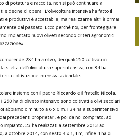
tto di potatura e raccolta, non si può continuare a
ti e decine di operai. L’olivicoltura intensiva ha fatto il
i e produttivi è accettabile, ma realizzarne altri è ormai
rsamente dal passato. Ecco perché noi, per fronteggiare
amo impiantato nuovi oliveti secondo criteri agronomici
nizzazione».
 comprende 284 ha a olivo, dei quali 250 coltivati in
 scelta dell’olivicoltura superintensiva, con 34 ha
storica coltivazione intensiva aziendale.
titolare insieme con il padre
Riccardo
e il fratello
Nicola
,
 250 ha di oliveto intensivo sono coltivati a olivi secolari
noi abbiamo diminuito a 6 x 6 m. I 34 ha a superintensivo
 dai precedenti proprietari, e poi da noi comprato, ad
mo impianto, 23 ha realizzati a settembre 2013 ad
o, a ottobre 2014, con sesto 4 x 1,4 m; infine 4 ha di