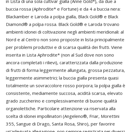
in Lista di una sola cultivar gialla (Anne Gold*), da due a
buccia rossa (Aphrodite* e Fortune) e da 4 a buccia nera:
Blackamber e Laroda a polpa gialla, Black Gold® e Black
Diamond® a polpa rossa. Black Gold® e Laroda trovano
ambienti idonei di coltivazione negli ambienti meridionali: al
Nord e al Centro non sono proposte in lista principalmente
per problemi produttivi e di scarsa qualità dei frutti. Viene
inserita in Lista Aphrodite* (non al Sud dove non sono
ancora completati i rilievi), caratterizzata dalla produzione
di frutti di forma leggermente allungata, grossa pezzatura,
leggermente asimmetrici; la buccia gialla presenta quasi
totalmente un sovraccolore rosso porpora; la polpa gialla è
consistente, mediamente succosa, acidità scarsa, elevato
grado zuccherino e complessivamente di buone qualità
organolettiche. Particolare attenzione va riservata alla
scelta di idonei impollinatori (Angeleno®, Friar, Morettini
355, Sangue di Drago, Santa Rosa, Shiro), per favorire
un’adeguata allegagione, non sempre registrata nei diversi