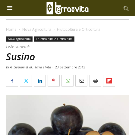
Home
Nova Agricoltura
Frutticoltura e Orticoltura
Nova Agricoltura
Frutticoltura e Orticoltura
Liste varietali
Susino
Di A. Liverani et al., Terra e Vita
-
23 Settembre 2013