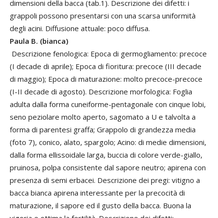
dimensioni della bacca (tab.1). Descrizione dei difetti: i
grappoli possono presentarsi con una scarsa uniformità
degli acini. Diffusione attuale: poco diffusa.
Paula B. (bianca)
Descrizione fenologica: Epoca di germogliamento: precoce
(I decade di aprile); Epoca di fioritura: precoce (III decade
di maggio); Epoca di maturazione: molto precoce-precoce
(I-II decade di agosto). Descrizione morfologica: Foglia
adulta dalla forma cuneiforme-pentagonale con cinque lobi,
seno peziolare molto aperto, sagomato a U e talvolta a
forma di parentesi graffa; Grappolo di grandezza media
(foto 7), conico, alato, spargolo; Acino: di medie dimensioni,
dalla forma ellissoidale larga, buccia di colore verde-giallo,
pruinosa, polpa consistente dal sapore neutro; apirena con
presenza di semi erbacei. Descrizione dei pregi: vitigno a
bacca bianca apirena interessante per la precocità di
maturazione, il sapore ed il gusto della bacca. Buona la
vigoria e ottima la fertilità. Descrizione dei difetti: