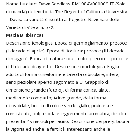
Nome tutelato: Dawn Seedless RM1984V000009 IT (Solo
domanda) detenuto da The Regent of California University
– Davis. La varietà è iscritta al Registro Nazionale delle
Varietà di Vite al n. 572.
Maxia B. (bianca)
Descrizione fenologica: Epoca di germogliamento: precoce
(I decade di aprile); Epoca di fioritura: precoce (III decade
di maggio); Epoca di maturazione: molto precoce – precoce
(I-II decade di agosto). Descrizione morfologica: Foglia
adulta di forma cuneiforme e talvolta orbicolare, intera,
seno peziolare aperto sagomato a U; Grappolo di
dimensione grande (foto 6), di forma conica, alato,
mediamete compatto; Acino: grande, dalla forma
obovoidale, buccia di colore verde-giallo, pruinosa e
consistente; polpa soda e leggermente aromatica; di solito
presenta 2 vinaccioli per acino. Descrizione dei pregi: buona
la vigoria ed anche la fertilità. Interessanti anche le