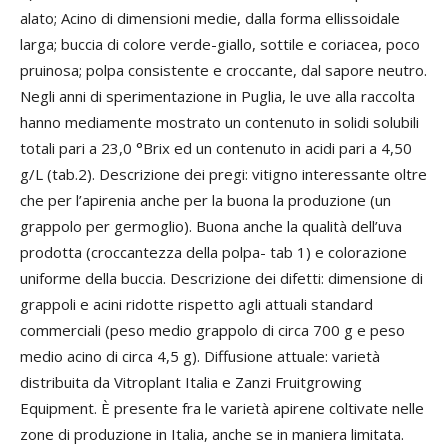
alato; Acino di dimensioni medie, dalla forma ellissoidale
larga; buccia di colore verde-giallo, sottile e coriacea, poco
pruinosa; polpa consistente e croccante, dal sapore neutro.
Negli anni di sperimentazione in Puglia, le uve alla raccolta
hanno mediamente mostrato un contenuto in solidi solubili
totali pari a 23,0 °Brix ed un contenuto in acidi pari a 4,50
g/L (tab.2). Descrizione dei pregi: vitigno interessante oltre
che per l’apirenia anche per la buona la produzione (un
grappolo per germoglio). Buona anche la qualità dell’uva
prodotta (croccantezza della polpa- tab 1) e colorazione
uniforme della buccia. Descrizione dei difetti: dimensione di
grappoli e acini ridotte rispetto agli attuali standard
commerciali (peso medio grappolo di circa 700 g e peso
medio acino di circa 4,5 g). Diffusione attuale: varietà
distribuita da Vitroplant Italia e Zanzi Fruitgrowing
Equipment. È presente fra le varietà apirene coltivate nelle
zone di produzione in Italia, anche se in maniera limitata.