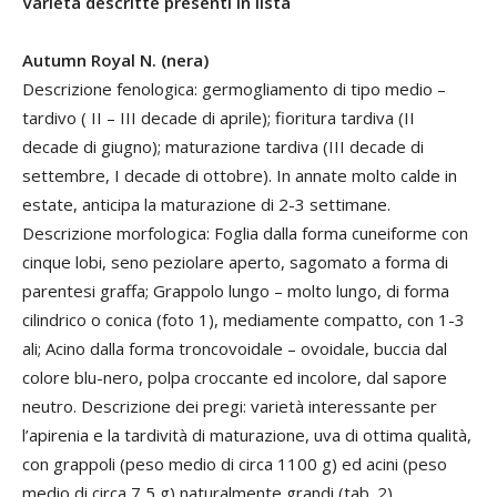
Varietà descritte presenti in lista
Autumn Royal N. (nera)
Descrizione fenologica: germogliamento di tipo medio –
tardivo ( II – III decade di aprile); fioritura tardiva (II
decade di giugno); maturazione tardiva (III decade di
settembre, I decade di ottobre). In annate molto calde in
estate, anticipa la maturazione di 2-3 settimane.
Descrizione morfologica: Foglia dalla forma cuneiforme con
cinque lobi, seno peziolare aperto, sagomato a forma di
parentesi graffa; Grappolo lungo – molto lungo, di forma
cilindrico o conica (foto 1), mediamente compatto, con 1-3
ali; Acino dalla forma troncovoidale – ovoidale, buccia dal
colore blu-nero, polpa croccante ed incolore, dal sapore
neutro. Descrizione dei pregi: varietà interessante per
l’apirenia e la tardività di maturazione, uva di ottima qualità,
con grappoli (peso medio di circa 1100 g) ed acini (peso
medio di circa 7,5 g) naturalmente grandi (tab. 2).