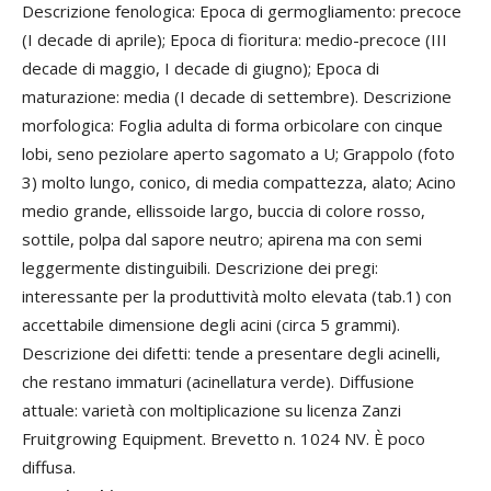
Descrizione fenologica: Epoca di germogliamento: precoce
(I decade di aprile); Epoca di fioritura: medio-precoce (III
decade di maggio, I decade di giugno); Epoca di
maturazione: media (I decade di settembre). Descrizione
morfologica: Foglia adulta di forma orbicolare con cinque
lobi, seno peziolare aperto sagomato a U; Grappolo (foto
3) molto lungo, conico, di media compattezza, alato; Acino
medio grande, ellissoide largo, buccia di colore rosso,
sottile, polpa dal sapore neutro; apirena ma con semi
leggermente distinguibili. Descrizione dei pregi:
interessante per la produttività molto elevata (tab.1) con
accettabile dimensione degli acini (circa 5 grammi).
Descrizione dei difetti: tende a presentare degli acinelli,
che restano immaturi (acinellatura verde). Diffusione
attuale: varietà con moltiplicazione su licenza Zanzi
Fruitgrowing Equipment. Brevetto n. 1024 NV. È poco
diffusa.