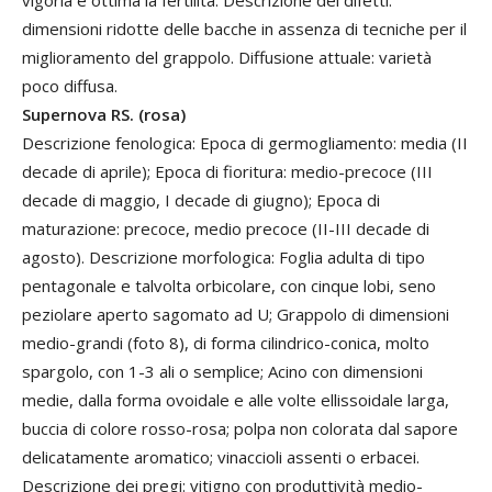
dimensioni ridotte delle bacche in assenza di tecniche per il
miglioramento del grappolo. Diffusione attuale: varietà
poco diffusa.
Supernova RS. (rosa)
Descrizione fenologica: Epoca di germogliamento: media (II
decade di aprile); Epoca di fioritura: medio-precoce (III
decade di maggio, I decade di giugno); Epoca di
maturazione: precoce, medio precoce (II-III decade di
agosto). Descrizione morfologica: Foglia adulta di tipo
pentagonale e talvolta orbicolare, con cinque lobi, seno
peziolare aperto sagomato ad U; Grappolo di dimensioni
medio-grandi (foto 8), di forma cilindrico-conica, molto
spargolo, con 1-3 ali o semplice; Acino con dimensioni
medie, dalla forma ovoidale e alle volte ellissoidale larga,
buccia di colore rosso-rosa; polpa non colorata dal sapore
delicatamente aromatico; vinaccioli assenti o erbacei.
Descrizione dei pregi: vitigno con produttività medio-