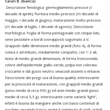
Carati B. (bianca)
Descrizione fenologica: germogliamento precoce (I
decade di aprile); fioritura medio-precoce (III decade di
maggio, I decade di giugno), maturazione molto-precoce
(III decade di luglio, I decade di agosto). Descrizione
morfologica: Foglia di forma pentagonale con cinque lobi,
seno peziolare a bordi sovrapposti sagomato a V;
Grappolo dalle dimensioni medio grandi (foto 4), di forma
conica o ad imbuto, mediamente compatto, con 1-3 ali;
Acino di medio-grandi dimensioni, di forma troncovoide,
colore dell’epidermide giallo-verde, polpa non colorata
croccante e dal gusto neutro; vinaccioli assenti o erbacei.
Descrizione dei pregi: uva di buona qualità, interessante
per la precocità di maturazione, con grappoli medio grandi
(peso medio di circa 950 g) ed acini medio-grandi (peso
medio di circa 5,5 g). Interessante come varietà “light”,
infatti è buona da mangiare anche con bassi contenuti di
zuccheri, essendo basso anche il contenuto di acidi, quindi