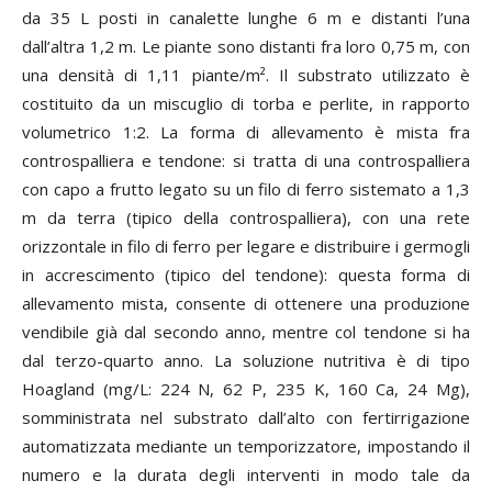
da 35 L posti in canalette lunghe 6 m e distanti l’una
dall’altra 1,2 m. Le piante sono distanti fra loro 0,75 m, con
una densità di 1,11 piante/m². Il substrato utilizzato è
costituito da un miscuglio di torba e perlite, in rapporto
volumetrico 1:2. La forma di allevamento è mista fra
controspalliera e tendone: si tratta di una controspalliera
con capo a frutto legato su un filo di ferro sistemato a 1,3
m da terra (tipico della controspalliera), con una rete
orizzontale in filo di ferro per legare e distribuire i germogli
in accrescimento (tipico del tendone): questa forma di
allevamento mista, consente di ottenere una produzione
vendibile già dal secondo anno, mentre col tendone si ha
dal terzo-quarto anno. La soluzione nutritiva è di tipo
Hoagland (mg/L: 224 N, 62 P, 235 K, 160 Ca, 24 Mg),
somministrata nel substrato dall’alto con fertirrigazione
automatizzata mediante un temporizzatore, impostando il
numero e la durata degli interventi in modo tale da