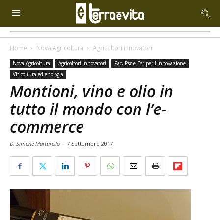
Home
Nova Agricoltura
Agricoltori innovatori
Nova Agricoltura
Agricoltori innovatori
Pac, Psr e Csr per l'innovazione
Viticoltura ed enologia
Montioni, vino e olio in
tutto il mondo con l’e-
commerce
Di Simone Martarello
-
7 Settembre 2017