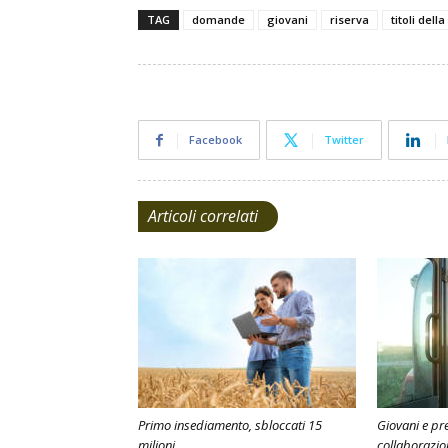
TAG
domande
giovani
riserva
titoli dell
Facebook
Twitter
Articoli correlati
Primo insediamento, sbloccati 15
Giovani e pr
milioni
collaborazio