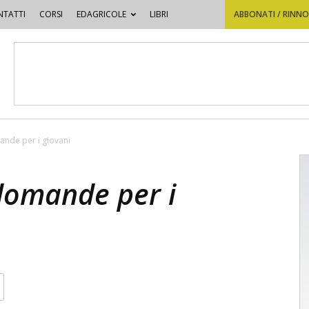
TATTI
CORSI
EDAGRICOLE
LIBRI
ABBONATI / RINN
ande per i giovani
 domande per i