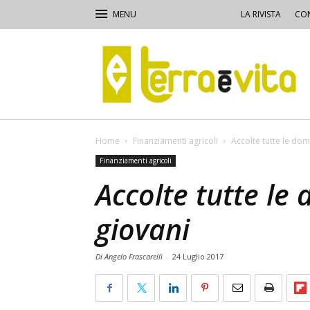
LA RIVISTA
CON
Terra
e
Vita
Home
Finanziamenti agricoli
Accolte tutte le dom
Finanziamenti agricoli
Accolte tutte le
giovani
Di Angelo Frascarelli
-
24 Luglio 2017