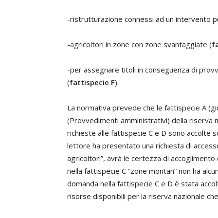
-ristrutturazione connessi ad un intervento p
-agricoltori in zone con zone svantaggiate (
f
-per assegnare titoli in conseguenza di provve
(
fattispecie F
).
La normativa prevede che le fattispecie A (giov
(Provvedimenti amministrativi) della riserva
richieste alle fattispecie C e D sono accolte so
lettore ha presentato una richiesta di accesso 
agricoltori”, avrà le certezza di accogliment
nella fattispecie C “zone montan” non ha alc
domanda nella fattispecie C e D è stata acco
risorse disponibili per la riserva nazionale ch