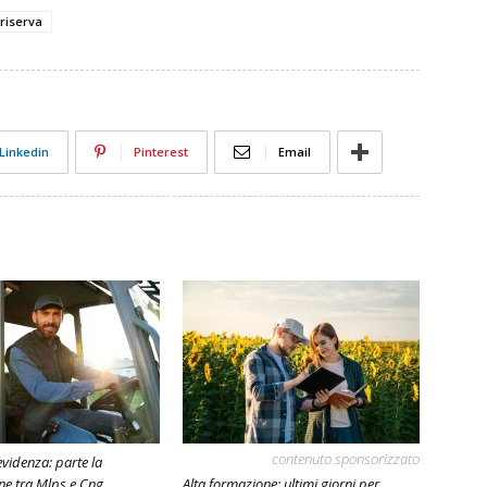
a riserva
Linkedin
Pinterest
Email
contenuto sponsorizzato
evidenza: parte la
ne tra Mlps e Cng
Alta formazione: ultimi giorni per