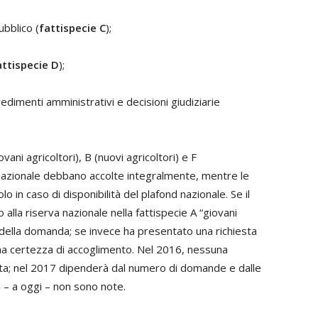
ubblico (
fattispecie C
);
attispecie D
);
dimenti amministrativi e decisioni giudiziarie
ani agricoltori), B (nuovi agricoltori) e F
 nazionale debbano accolte integralmente, mentre le
lo in caso di disponibilità del plafond nazionale. Se il
alla riserva nazionale nella fattispecie A “giovani
o della domanda; se invece ha presentato una richiesta
una certezza di accoglimento. Nel 2016, nessuna
lta; nel 2017 dipenderà dal numero di domande e dalle
e – a oggi – non sono note.