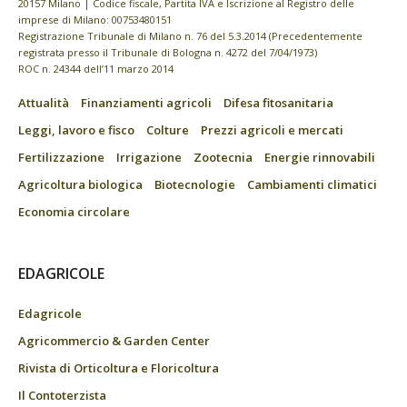
20157 Milano | Codice fiscale, Partita IVA e Iscrizione al Registro delle
imprese di Milano: 00753480151
Registrazione Tribunale di Milano n. 76 del 5.3.2014 (Precedentemente
registrata presso il Tribunale di Bologna n. 4272 del 7/04/1973)
ROC n. 24344 dell’11 marzo 2014
Attualità
Finanziamenti agricoli
Difesa fitosanitaria
Leggi, lavoro e fisco
Colture
Prezzi agricoli e mercati
Fertilizzazione
Irrigazione
Zootecnia
Energie rinnovabili
Agricoltura biologica
Biotecnologie
Cambiamenti climatici
Economia circolare
EDAGRICOLE
Edagricole
Agricommercio & Garden Center
Rivista di Orticoltura e Floricoltura
Il Contoterzista