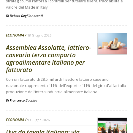
strategico, ma rafforza i controlli per tutelare filiera, tracciabilità e
valore del Made in Italy
Di
Debora Degl'Innocenti
ECONOMIA
18 Giugno 2026
Assemblea Assolatte, lattiero-
caseario terzo comparto
agroalimentare italiano per
fatturato
Con un fatturato di 28,5 miliardi il settore lattiero caseario
nazionale rappresenta l’11% dell’export e l’11% del giro d'affari alla
produzione dell’intera industria alimentare italiana
Di
Francesca Baccino
ECONOMIA
9 Giugno 2026
Uva da tavola italiana: via