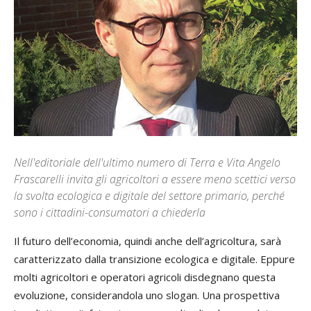
Nell'editoriale dell'ultimo numero di Terra e Vita Angelo
Frascarelli invita gli agricoltori a essere meno scettici verso
la svolta ecologica e digitale del settore primario, perché
sono i cittadini-consumatori a chiederla
Il futuro dell’economia, quindi anche dell’agricoltura, sarà
caratterizzato dalla transizione ecologica e digitale. Eppure
molti agricoltori e operatori agricoli disdegnano questa
evoluzione, considerandola uno slogan. Una prospettiva