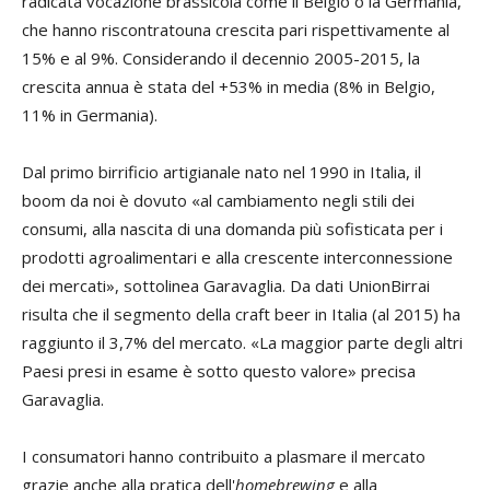
radicata vocazione brassicola come il Belgio o la Germania,
che hanno riscontratouna crescita pari rispettivamente al
15% e al 9%. Considerando il decennio 2005-2015, la
crescita annua è stata del +53% in media (8% in Belgio,
11% in Germania).
Dal primo birrificio artigianale nato nel 1990 in Italia, il
boom da noi è dovuto «al cambiamento negli stili dei
consumi, alla nascita di una domanda più sofisticata per i
prodotti agroalimentari e alla crescente interconnessione
dei mercati», sottolinea Garavaglia. Da dati UnionBirrai
risulta che il segmento della craft beer in Italia (al 2015) ha
raggiunto il 3,7% del mercato. «La maggior parte degli altri
Paesi presi in esame è sotto questo valore» precisa
Garavaglia.
I consumatori hanno contribuito a plasmare il mercato
grazie anche alla pratica dell'
homebrewing
e alla