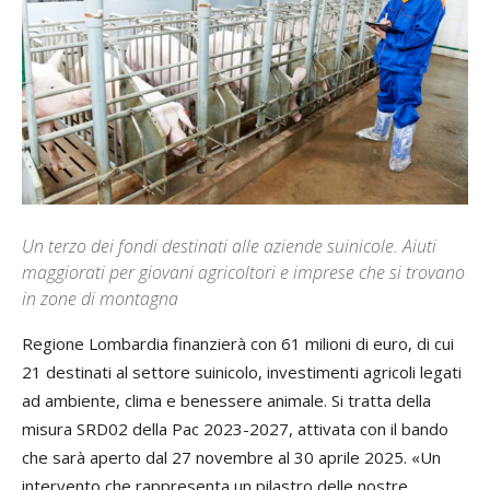
Un terzo dei fondi destinati alle aziende suinicole. Aiuti
maggiorati per giovani agricoltori e imprese che si trovano
in zone di montagna
Regione Lombardia finanzierà con 61 milioni di euro, di cui
21 destinati al settore suinicolo, investimenti agricoli legati
ad ambiente, clima e benessere animale. Si tratta della
misura SRD02 della Pac 2023-2027, attivata con il bando
che sarà aperto dal 27 novembre al 30 aprile 2025. «Un
intervento che rappresenta un pilastro delle nostre