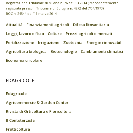
Registrazione Tribunale di Milano n. 76 del 5.3.2014 (Precedentemente
registrata presso il Tribunale di Bologna n. 4272 del 7/04/1973)
ROC n. 24344 dell’11 marzo 2014
Attualità
Finanziamenti agricoli
Difesa fitosanitaria
Leggi, lavoro e fisco
Colture
Prezzi agricoli e mercati
Fertilizzazione
Irrigazione
Zootecnia
Energie rinnovabili
Agricoltura biologica
Biotecnologie
Cambiamenti climatici
Economia circolare
EDAGRICOLE
Edagricole
Agricommercio & Garden Center
Rivista di Orticoltura e Floricoltura
Il Contoterzista
Frutticoltura