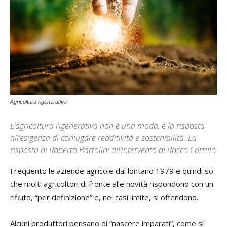
Agricoltura rigenerativa
L’agricoltura rigenerativa non è una moda, è la risposta
all’esigenza di coniugare redditività e sostenibilità. La
risposta di Roberto Bartolini all’intervento di Rocco Carrillo
Frequento le aziende agricole dal lontano 1979 e quindi so
che molti agricoltori di fronte alle novità rispondono con un
rifiuto, “per definizione” e, nei casi limite, si offendono.
Alcuni produttori pensano di “nascere imparati”, come si