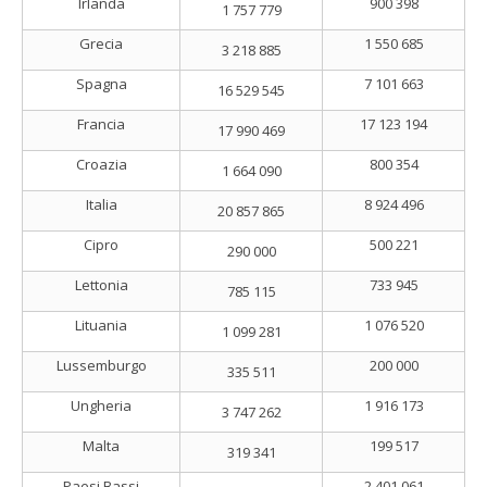
Irlanda
900 398
1 757 779
Grecia
1 550 685
3 218 885
Spagna
7 101 663
16 529 545
Francia
17 123 194
17 990 469
Croazia
800 354
1 664 090
Italia
8 924 496
20 857 865
Cipro
500 221
290 000
Lettonia
733 945
785 115
Lituania
1 076 520
1 099 281
Lussemburgo
200 000
335 511
Ungheria
1 916 173
3 747 262
Malta
199 517
319 341
Paesi Bassi
2 401 061