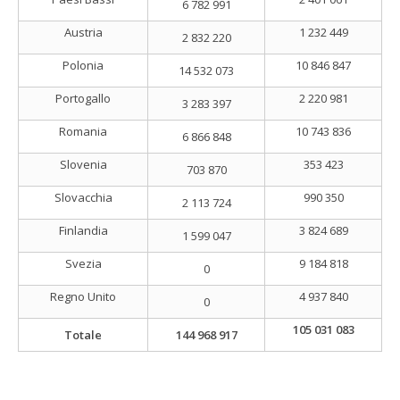
6 782 991
Austria
1 232 449
2 832 220
Polonia
10 846 847
14 532 073
Portogallo
2 220 981
3 283 397
Romania
10 743 836
6 866 848
Slovenia
353 423
703 870
Slovacchia
990 350
2 113 724
Finlandia
3 824 689
1 599 047
Svezia
9 184 818
0
Regno Unito
4 937 840
0
105 031 083
Totale
144 968 917