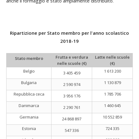
anche il formaggio è stato ampiamente distribuito.
Ripartizione per Stato membro per l'anno scolastico
2018-19
Frutta e verdura
Latte nelle scuole
Stato membro
nelle scuole (€)
(€)
Belgio
1 613 200
3 405 459
Bulgaria
1 130 879
2 590 974
Repubblica ceca
1 785 706
3 956 176
Danimarca
1 460 645
2 290 761
Germania
10 552 859
24 868 897
Estonia
724 335
547 336