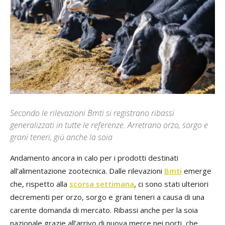
Secondo le rilevazioni Bmti si registrano ribassi
generalizzati in tutte le referenze. Arretrano orzo, sorgo e
grani teneri, giù anche la soia
Andamento ancora in calo per i prodotti destinati
all’alimentazione zootecnica. Dalle rilevazioni
Bmti
emerge
che, rispetto alla
scorsa settimana
, ci sono stati ulteriori
decrementi per orzo, sorgo e grani teneri a causa di una
carente domanda di mercato. Ribassi anche per la soia
nazionale grazie all’arrivo di nuova merce nei porti, che