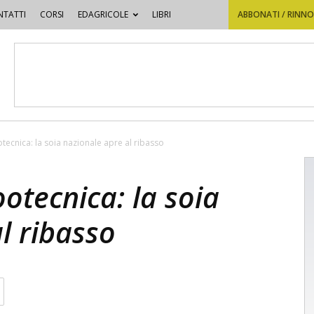
TATTI
CORSI
EDAGRICOLE
LIBRI
ABBONATI / RINN
tecnica: la soia nazionale apre al ribasso
otecnica: la soia
l ribasso