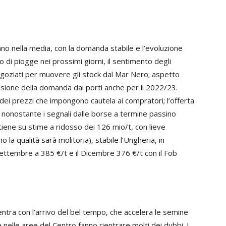
ano nella media, con la domanda stabile e l’evoluzione
o di piogge nei prossimi giorni, il sentimento degli
egoziati per muovere gli stock dal Mar Nero; aspetto
ione della domanda dai porti anche per il 2022/23.
a dei prezzi che impongono cautela ai compratori; l’offerta
 nonostante i segnali dalle borse a termine passino
tiene su stime a ridosso dei 126 mio/t, con lieve
 la qualità sarà molitoria), stabile l’Ungheria, in
ettembre a 385 €/t e il Dicembre 376 €/t con il Fob
entra con l’arrivo del bel tempo, che accelera le semine
nelle aree del Centro fanno rientrare molti dei dubbi. I