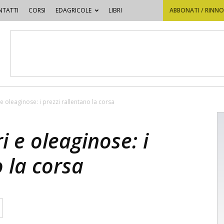
TATTI
CORSI
EDAGRICOLE
LIBRI
ABBONATI / RINN
 e oleaginose: i prezzi rallentano la corsa
i e oleaginose: i
o la corsa