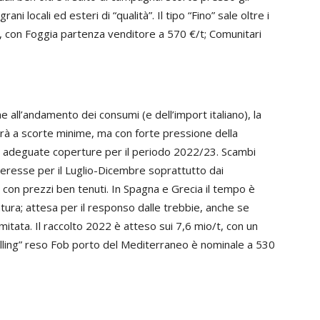
ni locali ed esteri di “qualità”. Il tipo “Fino” sale oltre i
, con Foggia partenza venditore a 570 €/t; Comunitari
e all’andamento dei consumi (e dell’import italiano), la
erà a scorte minime, ma con forte pressione della
) adeguate coperture per il periodo 2022/23. Scambi
teresse per il Luglio-Dicembre soprattutto dai
 con prezzi ben tenuti. In Spagna e Grecia il tempo è
iatura; attesa per il responso dalle trebbie, anche se
imitata. Il raccolto 2022 è atteso sui 7,6 mio/t, con un
illing” reso Fob porto del Mediterraneo è nominale a 530