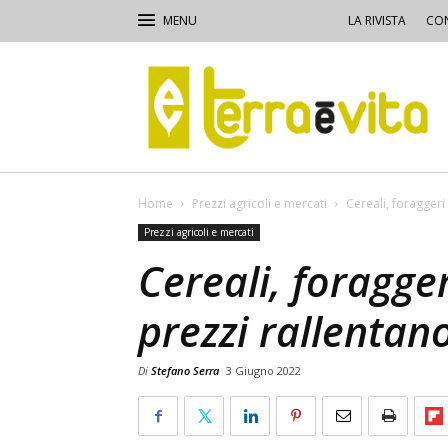
LA RIVISTA
CON
Terra
e
Vita
Home
Prezzi agricoli e mercati
Cereali, foraggeri
Prezzi agricoli e mercati
Cereali, foragger
prezzi rallentan
Di
Stefano Serra
3 Giugno 2022