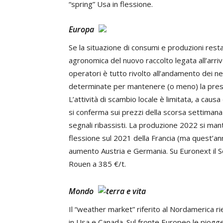
“spring” Usa in flessione.
Europa
Se la situazione di consumi e produzioni rest
agronomica del nuovo raccolto legata all’arriv
operatori è tutto rivolto all’andamento dei n
determinate per mantenere (o meno) la press
L’attività di scambio locale è limitata, a caus
si conferma sui prezzi della scorsa settimana
segnali ribassisti. La produzione 2022 si man
flessione sul 2021 della Francia (ma quest’anno
aumento Austria e Germania. Su Euronext il S
Rouen a 385 €/t.
Mondo
Il “weather market” riferito al Nordamerica ri
in Usa e Canada. Sul fronte Europeo le piogge 