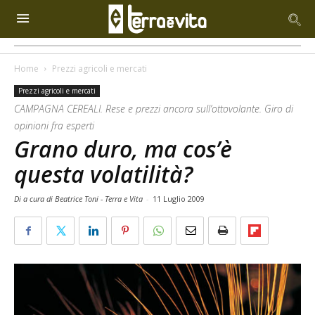
Home
Prezzi agricoli e mercati
Prezzi agricoli e mercati
CAMPAGNA CEREALI. Rese e prezzi ancora sull’ottovolante. Giro di
opinioni fra esperti
Grano duro, ma cos’è
questa volatilità?
Di a cura di Beatrice Toni - Terra e Vita
-
11 Luglio 2009