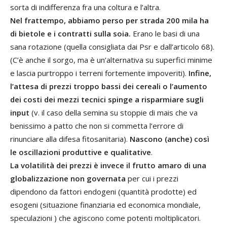
sorta di indifferenza fra una coltura e l’altra.
Nel frattempo, abbiamo perso per strada 200 mila ha
di bietole e i contratti sulla soia.
Erano le basi di una
sana rotazione (quella consigliata dai Psr e dall’articolo 68).
(C’è anche il sorgo, ma è un’alternativa su superfici minime
e lascia purtroppo i terreni fortemente impoveriti).
Infine,
l’attesa di prezzi troppo bassi dei cereali o l’aumento
dei costi dei mezzi tecnici spinge a risparmiare sugli
input
(v. il caso della semina su stoppie di mais che va
benissimo a patto che non si commetta l’errore di
rinunciare alla difesa fitosanitaria).
Nascono (anche) così
le oscillazioni produttive e qualitative
.
La volatilità dei prezzi è invece il frutto amaro di una
globalizzazione non governata
per cui i prezzi
dipendono da fattori endogeni (quantità prodotte) ed
esogeni (situazione finanziaria ed economica mondiale,
speculazioni ) che agiscono come potenti moltiplicatori.