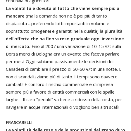
centinaia di agricoltori...
La volatilità è dovuta al fatto che viene sempre più a
mancare
(ma la domanda non ne è poi più di tanto
dispiaciuta …preferendo lotti importanti in volume e
soprattutto omogenei e garantiti nella qualità)
la pluralità
dell’offerta che ha finora reso graduale ogni inversione
di mercato.
Fino al 2007 una variazione di 10-15 €/t sulla
Borsa merci di Bologna era un evento che faceva parlare
per mesi. Oggi subiamo passivamente le decisioni dei
Canadesi di cambiare il prezzo di 50-60 €/t in una notte. E
non ci scandalizziamo più di tanto. I tempi sono davvero
cambiati! E con loro il rischio commerciale e d’impresa
sempre più a favore di entità commerciali con le spalle
larghe… Il caro “pedalò” va bene a ridosso della costa, per
navigare in acque internazionali ci vogliono ben altri scafi!
FRASCARELLI
La volatilità delle rese e delle produzioni del grano duro