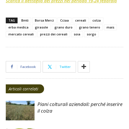
Scarica il dettaglio dei prezzi nel periodo 19-24 febbraio
TAG
Bmti
Borsa Merci
Cciaa
cereali
colza
erba medica
girasole
grano duro
grano tenero
mais
mercato cereali
prezzi dei cereali
soia
sorgo
Facebook
Twitter
Articoli correlati
Piani colturali aziendali: perché inserire
il colza