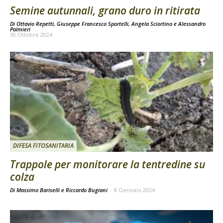
Semine autunnali, grano duro in ritirata
Di
Ottavio Repetti
,
Giuseppe Francesco Sportelli
,
Angela Sciortino
e
Alessandro
Palmieri
30 Ottobre 2024
DIFESA FITOSANITARIA
Trappole per monitorare la tentredine su
colza
Di Massimo Bariselli e Riccardo Bugiani
-
8 Gennaio 2024