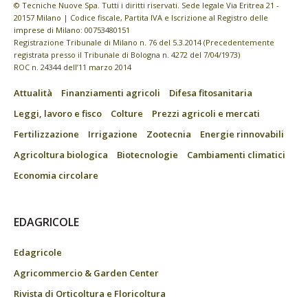
© Tecniche Nuove Spa. Tutti i diritti riservati. Sede legale Via Eritrea 21 -
20157 Milano | Codice fiscale, Partita IVA e Iscrizione al Registro delle
imprese di Milano: 00753480151
Registrazione Tribunale di Milano n. 76 del 5.3.2014 (Precedentemente
registrata presso il Tribunale di Bologna n. 4272 del 7/04/1973)
ROC n. 24344 dell’11 marzo 2014
Attualità
Finanziamenti agricoli
Difesa fitosanitaria
Leggi, lavoro e fisco
Colture
Prezzi agricoli e mercati
Fertilizzazione
Irrigazione
Zootecnia
Energie rinnovabili
Agricoltura biologica
Biotecnologie
Cambiamenti climatici
Economia circolare
EDAGRICOLE
Edagricole
Agricommercio & Garden Center
Rivista di Orticoltura e Floricoltura