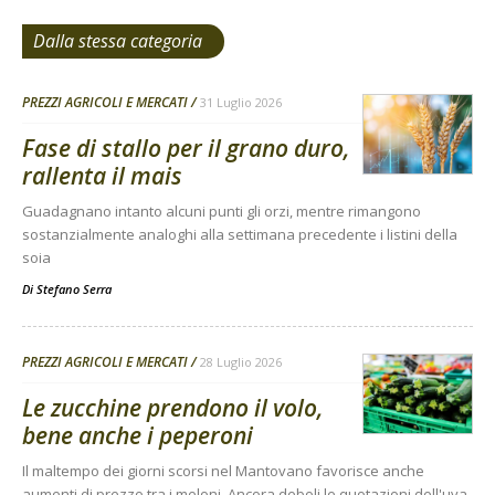
Dalla stessa categoria
PREZZI AGRICOLI E MERCATI
31 Luglio 2026
Fase di stallo per il grano duro,
rallenta il mais
Guadagnano intanto alcuni punti gli orzi, mentre rimangono
sostanzialmente analoghi alla settimana precedente i listini della
soia
Di
Stefano Serra
PREZZI AGRICOLI E MERCATI
28 Luglio 2026
Le zucchine prendono il volo,
bene anche i peperoni
Il maltempo dei giorni scorsi nel Mantovano favorisce anche
aumenti di prezzo tra i meloni. Ancora deboli le quotazioni dell'uva