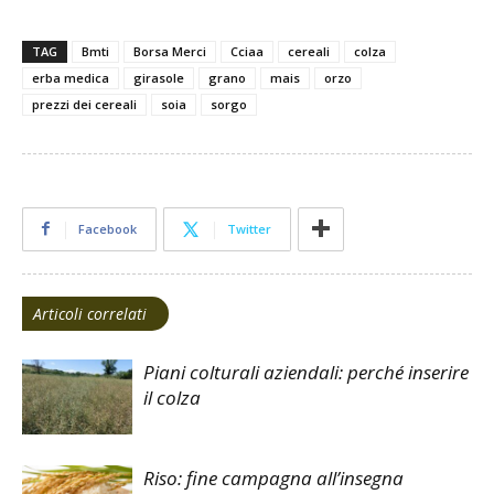
TAG
Bmti
Borsa Merci
Cciaa
cereali
colza
erba medica
girasole
grano
mais
orzo
prezzi dei cereali
soia
sorgo
Facebook
Twitter
Articoli correlati
Piani colturali aziendali: perché inserire
il colza
Riso: fine campagna all’insegna