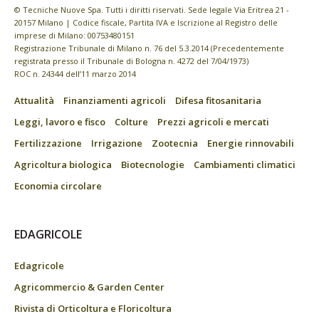
© Tecniche Nuove Spa. Tutti i diritti riservati. Sede legale Via Eritrea 21 -
20157 Milano | Codice fiscale, Partita IVA e Iscrizione al Registro delle
imprese di Milano: 00753480151
Registrazione Tribunale di Milano n. 76 del 5.3.2014 (Precedentemente
registrata presso il Tribunale di Bologna n. 4272 del 7/04/1973)
ROC n. 24344 dell’11 marzo 2014
Attualità
Finanziamenti agricoli
Difesa fitosanitaria
Leggi, lavoro e fisco
Colture
Prezzi agricoli e mercati
Fertilizzazione
Irrigazione
Zootecnia
Energie rinnovabili
Agricoltura biologica
Biotecnologie
Cambiamenti climatici
Economia circolare
EDAGRICOLE
Edagricole
Agricommercio & Garden Center
Rivista di Orticoltura e Floricoltura