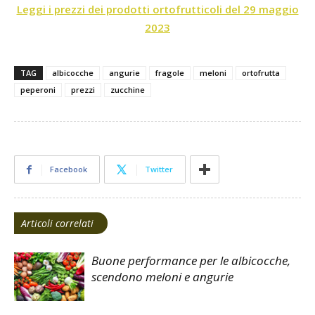
Leggi i prezzi dei prodotti ortofrutticoli del 29 maggio
2023
TAG
albicocche
angurie
fragole
meloni
ortofrutta
peperoni
prezzi
zucchine
Facebook
Twitter
Articoli correlati
Buone performance per le albicocche,
scendono meloni e angurie