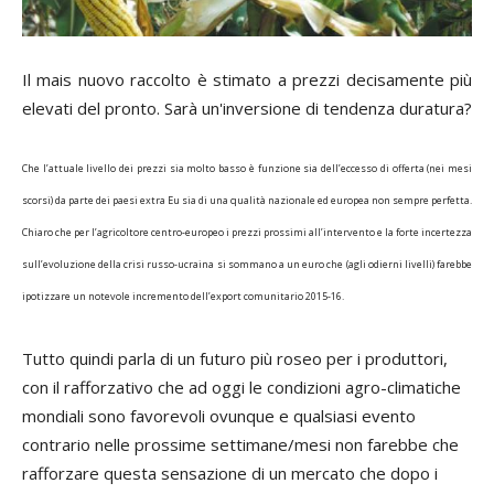
Il mais nuovo raccolto è stimato a prezzi decisamente più
elevati del pronto. Sarà un'inversione di tendenza duratura?
Che l’attuale livello dei prezzi sia molto basso è funzione sia dell’eccesso di offerta (nei mesi
scorsi) da parte dei paesi extra Eu sia di una qualità nazionale ed europea non sempre perfetta.
Chiaro che per l’agricoltore centro-europeo i prezzi prossimi all’intervento e la forte incertezza
sull’evoluzione della crisi russo-ucraina si sommano a un euro che (agli odierni livelli) farebbe
ipotizzare un notevole incremento dell’export comunitario 2015-16.
Tutto quindi parla di un futuro più roseo per i produttori,
con il rafforzativo che ad oggi le condizioni agro-climatiche
mondiali sono favorevoli ovunque e qualsiasi evento
contrario nelle prossime settimane/mesi non farebbe che
rafforzare questa sensazione di un mercato che dopo i