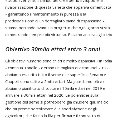
«Dopo aver vinto il bando del Crea per lo sviluppo e la
rivalorizzazione di questa varietà che appariva dimenticata
- garantendo il mantenimento in purezza e la
predisposizione di un dettagliato piano di espansione - ,
stiamo portando avanti un progetto che ogni giorno si sta
dimostrando sempre più virtuoso. E siamo ancora agli inizi»
Obiettivo 30mila ettari entro 3 anni
Gli obiettivi numerici sono chiari e molto espansivi: «In Italia
- continua Tonello - c’erano un migliaio di ettari. Nel 2018
abbiamo esaurito tutto il seme e le superfici a Senatore
Cappelli sono salite a 5mila ettari. Ma guardiamo oltre e
abbiamo pianificato di toccare i 15mila ettari nel 2019 e
arrivare a 30mila ettari nel 2020. Le polemiche sulla
gestione del seme si potrebbero già chiudere qui, ma ciò
che mi preme sottolineare è la soddisfazione degli
agricoltori, che fanno la fila per firmare il contratto di