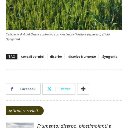
L’efficacia di Axial One a confronto con i testimoni (loietto e papavero) (Foto
Syngenta)
TAG
cereali vernini
diserbo
diserbo frumento
Syngenta
Facebook
Twitter
Articoli correlati
Frumento: diserbo, biostimolanti e