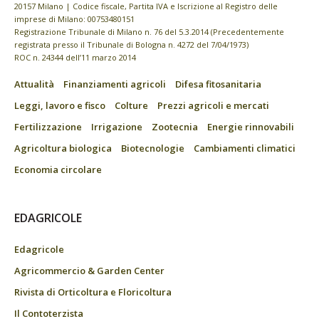
20157 Milano | Codice fiscale, Partita IVA e Iscrizione al Registro delle
imprese di Milano: 00753480151
Registrazione Tribunale di Milano n. 76 del 5.3.2014 (Precedentemente
registrata presso il Tribunale di Bologna n. 4272 del 7/04/1973)
ROC n. 24344 dell’11 marzo 2014
Attualità
Finanziamenti agricoli
Difesa fitosanitaria
Leggi, lavoro e fisco
Colture
Prezzi agricoli e mercati
Fertilizzazione
Irrigazione
Zootecnia
Energie rinnovabili
Agricoltura biologica
Biotecnologie
Cambiamenti climatici
Economia circolare
EDAGRICOLE
Edagricole
Agricommercio & Garden Center
Rivista di Orticoltura e Floricoltura
Il Contoterzista