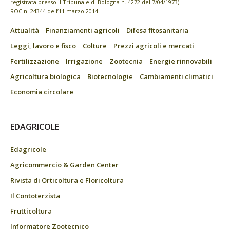
registrata presso il Tribunale di Bologna n. 4272 del 7/04/1973)
ROC n. 24344 dell’11 marzo 2014
Attualità
Finanziamenti agricoli
Difesa fitosanitaria
Leggi, lavoro e fisco
Colture
Prezzi agricoli e mercati
Fertilizzazione
Irrigazione
Zootecnia
Energie rinnovabili
Agricoltura biologica
Biotecnologie
Cambiamenti climatici
Economia circolare
EDAGRICOLE
Edagricole
Agricommercio & Garden Center
Rivista di Orticoltura e Floricoltura
Il Contoterzista
Frutticoltura
Informatore Zootecnico