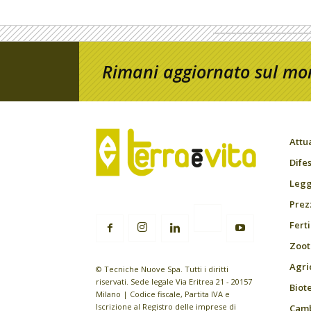
Rimani aggiornato sul mon
Attu
Difes
Leggi
Prez
Fert
Zoot
Agri
© Tecniche Nuove Spa. Tutti i diritti
riservati. Sede legale Via Eritrea 21 - 20157
Biot
Milano | Codice fiscale, Partita IVA e
Iscrizione al Registro delle imprese di
Camb