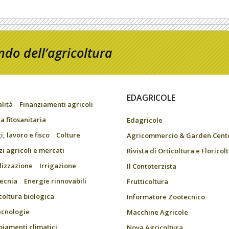
do dell’agricoltura
EDAGRICOLE
alità
Finanziamenti agricoli
a fitosanitaria
Edagricole
, lavoro e fisco
Colture
Agricommercio & Garden Cent
zi agricoli e mercati
Rivista di Orticoltura e Floricol
ilizzazione
Irrigazione
Il Contoterzista
ecnia
Energie rinnovabili
Frutticoltura
coltura biologica
Informatore Zootecnico
ecnologie
Macchine Agricole
iamenti climatici
Nova Agricoltura