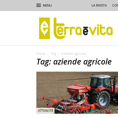
LA RIVISTA
CON
Terra
e
Vita
Home
Tag
Aziende agricole
Tag: aziende agricole
ATTUALITÀ