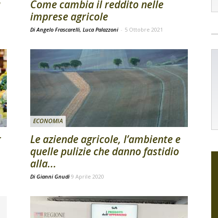
a
Come cambia il reddito nelle
imprese agricole
Di Angelo Frascarelli, Luca Palazzoni
-
5 Ottobre 2021
ECONOMIA
r
Le aziende agricole, l’ambiente e
quelle pulizie che danno fastidio
alla...
Di
Gianni Gnudi
9 Aprile 2020